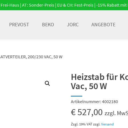
Frei-Haus | AT: Sonder-Preis | EU & CH: Fest-Preis | -15% Rabatt m
PREVOST
BEKO
JORC
ANGEBOTE
TVERTEILER, 200/230 VAC, 50 W
Heizstab für K
Vac, 50 W
Artikelnummer:
4002180
€
527,00
zzgl. MwS
Zzgl. 19% VAT
zzgl.
Versand