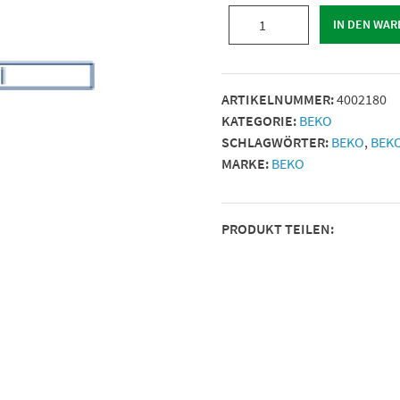
Heizstab
IN DEN WA
für
Kondensatverteiler,
200/230
ARTIKELNUMMER:
4002180
Vac,
KATEGORIE:
BEKO
50
SCHLAGWÖRTER:
BEKO
,
BEK
W
MARKE:
BEKO
Menge
PRODUKT TEILEN: