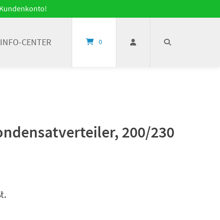
it Kundenkonto!
INFO-CENTER
0
ondensatverteiler, 200/230
t.