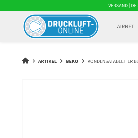
Springe
VERSAND | DE: 
zum
Inhalt
AIRNET
DRUCKLUFT-
ARTIKEL
BEKO
KONDENSATABLEITER BE
ONLINE
|
DRUCKLUFTSYSTEME,
DRUCKLUFT-
ROHRSYSTEME,
DRUCKLUFTZUBEHÖR