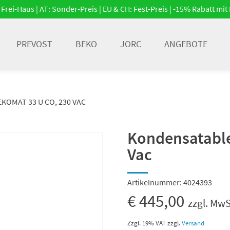
Frei-Haus | AT: Sonder-Preis | EU & CH: Fest-Preis | -15% Rabatt m
PREVOST
BEKO
JORC
ANGEBOTE
KOMAT 33 U CO, 230 VAC
Kondensatable
Vac
Artikelnummer:
4024393
€
445,00
zzgl. MwS
Zzgl. 19% VAT
zzgl.
Versand