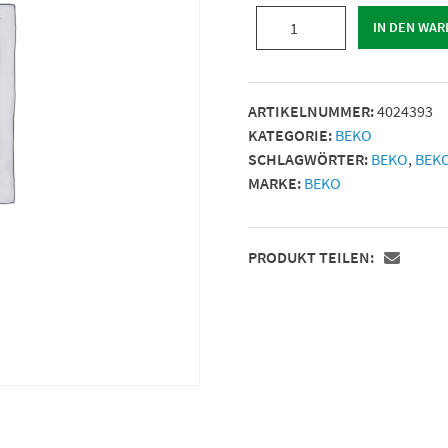
Kondensatableiter
IN DEN WA
BEKOMAT
33
U
ARTIKELNUMMER:
4024393
CO,
KATEGORIE:
BEKO
230
SCHLAGWÖRTER:
BEKO
,
BEK
Vac
MARKE:
BEKO
Menge
PRODUKT TEILEN: