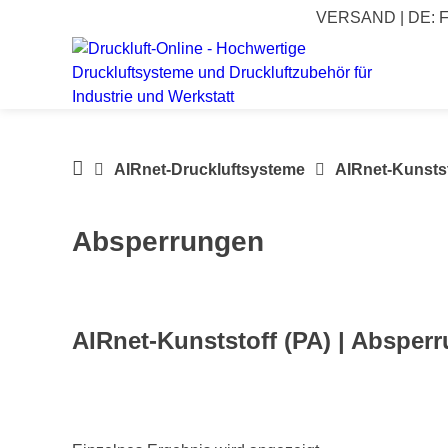
Springe
VERSAND | DE: Fre
zum
Inhalt
DRUCKLUFT-
AIRnet-Druckluftsysteme
AIRnet-Kunstst
ONLINE
|
Absperrungen
Druckluftsysteme,
Druckluft-
Rohrsysteme,
Druckluftzubehör
AIRnet-Kunststoff (PA) | Absper