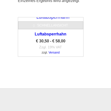
Einzelnes Ergebnis wird angezeigt
SCHNELLANSICHT
Luftabsperrhahn
€
30,50
-
€
58,00
Zzgl. 19% VAT
zzgl.
Versand