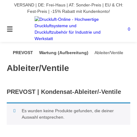
Springe
VERSAND | DE: Frei-Haus | AT: Sonder-Preis | EU & CH:
zum
Fest-Preis | -15% Rabatt mit Kundenkonto!
Inhalt
0
PREVOST
Wartung (Aufbereitung)
Ableiter/Ventile
DRUCKLUFT-
ONLINE
Ableiter/Ventile
|
Druckluftsysteme,
Druckluft-
Rohrsysteme,
PREVOST | Kondensat-Ableiter/-Ventile
Druckluftzubehör
Es wurden keine Produkte gefunden, die deiner
Auswahl entsprechen.