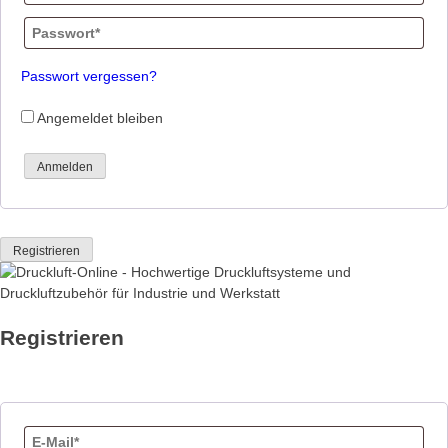
oder
Passwort
*
E-
Erforderlich
Mail-
Passwort vergessen?
Adresse
*
Angemeldet bleiben
Erforderlich
Anmelden
Registrieren
Registrieren
E-