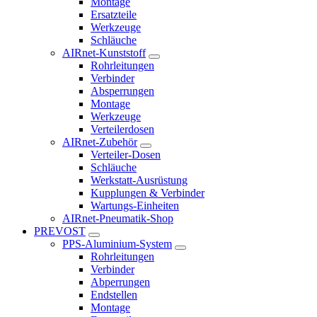
Montage
Ersatzteile
Werkzeuge
Schläuche
AIRnet-Kunststoff
Rohrleitungen
Verbinder
Absperrungen
Montage
Werkzeuge
Verteilerdosen
AIRnet-Zubehör
Verteiler-Dosen
Schläuche
Werkstatt-Ausrüstung
Kupplungen & Verbinder
Wartungs-Einheiten
AIRnet-Pneumatik-Shop
PREVOST
PPS-Aluminium-System
Rohrleitungen
Verbinder
Abperrungen
Endstellen
Montage