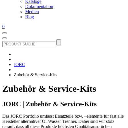
Kataloge
Dokumentation
Medien
Blog
0
Suchen
nach:
DRUCKLUFT-
ONLINE
|
JORC
Druckluftsysteme,
Druckluft-
Zubehör & Service-Kits
Rohrsysteme,
Druckluftzubehör
Zubehör & Service-Kits
JORC | Zubehör & Service-Kits
Das JORC Portfolio umfasst Ersatzteile bzw. –elemente für fast alle
Hersteller alternativer Öl-Wasser-Trenner. Dabei sind wir stolz
darauf, dass all diese Produkte höchsten Qualitätsansprüchen