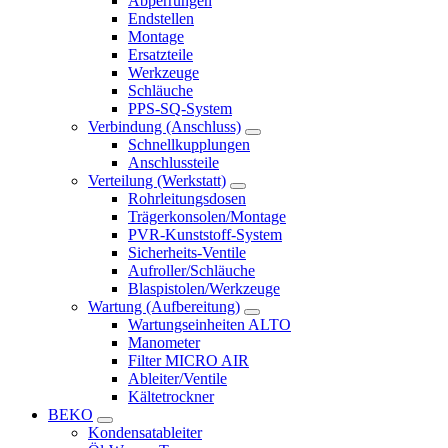
Abperrungen
Endstellen
Montage
Ersatzteile
Werkzeuge
Schläuche
PPS-SQ-System
Verbindung (Anschluss)
Schnellkupplungen
Anschlussteile
Verteilung (Werkstatt)
Rohrleitungsdosen
Trägerkonsolen/Montage
PVR-Kunststoff-System
Sicherheits-Ventile
Aufroller/Schläuche
Blaspistolen/Werkzeuge
Wartung (Aufbereitung)
Wartungseinheiten ALTO
Manometer
Filter MICRO AIR
Ableiter/Ventile
Kältetrockner
BEKO
Kondensatableiter