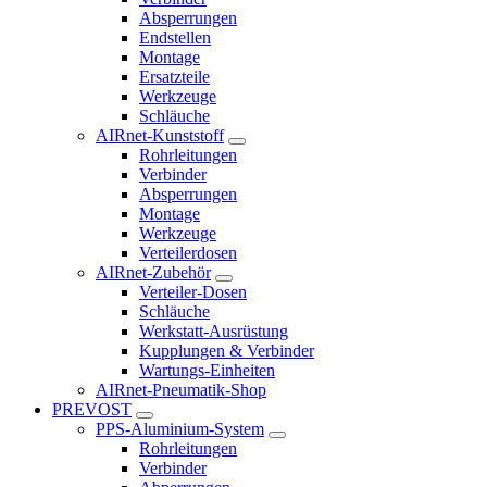
Absperrungen
Endstellen
Montage
Ersatzteile
Werkzeuge
Schläuche
AIRnet-Kunststoff
Rohrleitungen
Verbinder
Absperrungen
Montage
Werkzeuge
Verteilerdosen
AIRnet-Zubehör
Verteiler-Dosen
Schläuche
Werkstatt-Ausrüstung
Kupplungen & Verbinder
Wartungs-Einheiten
AIRnet-Pneumatik-Shop
PREVOST
PPS-Aluminium-System
Rohrleitungen
Verbinder