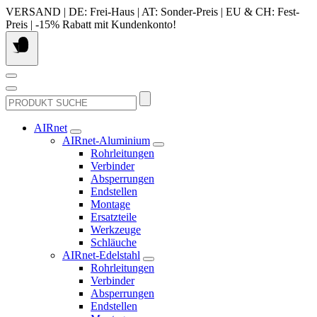
Springe
VERSAND | DE: Frei-Haus | AT: Sonder-Preis | EU & CH: Fest-
zum
Preis | -15% Rabatt mit Kundenkonto!
Inhalt
Suchen
nach:
AIRnet
AIRnet-Aluminium
Rohrleitungen
Verbinder
Absperrungen
Endstellen
Montage
Ersatzteile
Werkzeuge
Schläuche
AIRnet-Edelstahl
Rohrleitungen
Verbinder
Absperrungen
Endstellen