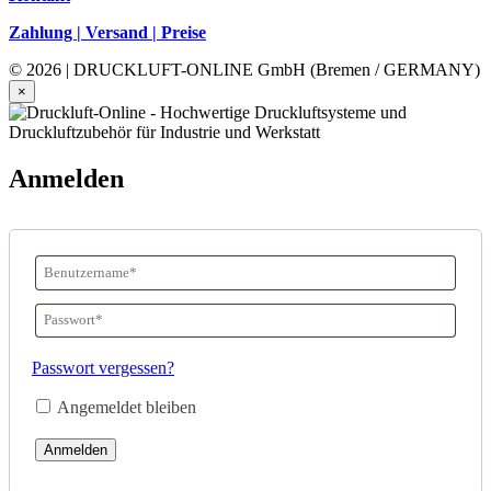
Zahlung | Versand | Preise
© 2026 | DRUCKLUFT-ONLINE GmbH (Bremen / GERMANY)
×
Anmelden
Benutzername
oder
Passwort
*
E-
Erforderlich
Passwort vergessen?
Mail-
Angemeldet bleiben
Adresse
*
Erforderlich
Anmelden