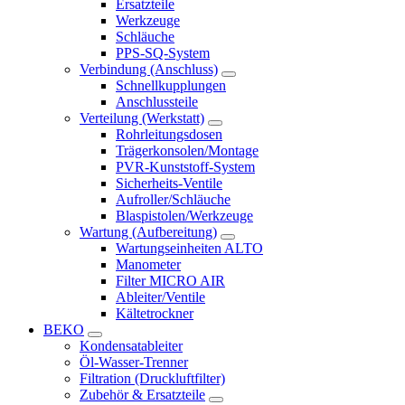
Ersatzteile
Werkzeuge
Schläuche
PPS-SQ-System
Verbindung (Anschluss)
Schnellkupplungen
Anschlussteile
Verteilung (Werkstatt)
Rohrleitungsdosen
Trägerkonsolen/Montage
PVR-Kunststoff-System
Sicherheits-Ventile
Aufroller/Schläuche
Blaspistolen/Werkzeuge
Wartung (Aufbereitung)
Wartungseinheiten ALTO
Manometer
Filter MICRO AIR
Ableiter/Ventile
Kältetrockner
BEKO
Kondensatableiter
Öl-Wasser-Trenner
Filtration (Druckluftfilter)
Zubehör & Ersatzteile