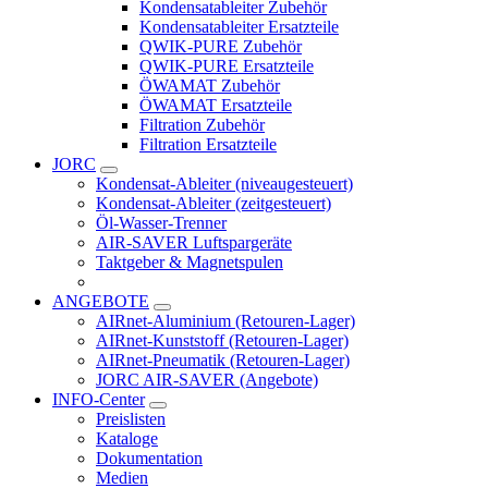
Kondensatableiter Zubehör
Kondensatableiter Ersatzteile
QWIK-PURE Zubehör
QWIK-PURE Ersatzteile
ÖWAMAT Zubehör
ÖWAMAT Ersatzteile
Filtration Zubehör
Filtration Ersatzteile
JORC
Kondensat-Ableiter (niveaugesteuert)
Kondensat-Ableiter (zeitgesteuert)
Öl-Wasser-Trenner
AIR-SAVER Luftspargeräte
Taktgeber & Magnetspulen
Zubehör & Service-Kits
ANGEBOTE
AIRnet-Aluminium (Retouren-Lager)
AIRnet-Kunststoff (Retouren-Lager)
AIRnet-Pneumatik (Retouren-Lager)
JORC AIR-SAVER (Angebote)
INFO-Center
Preislisten
Kataloge
Dokumentation
Medien