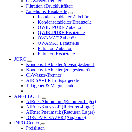
Öl-Wasser-Trenner
Filtration (Druckluftfilter)
Zubehör & Ersatzteile
Kondensatableiter Zubehör
Kondensatableiter Ersatzteile
QWIK-PURE Zubehör
QWIK-PURE Ersatzteile
ÖWAMAT Zubehör
ÖWAMAT Ersatzteile
Filtration Zubehör
Filtration Ersatzteile
JORC
Kondensat-Ableiter (niveaugesteuert)
Kondensat-Ableiter (zeitgesteuert)
Öl-Wasser-Trenner
AIR-SAVER Luftspargeräte
Taktgeber & Magnetspulen
Zubehör & Service-Kits
ANGEBOTE
AIRnet-Aluminium (Retouren-Lager)
AIRnet-Kunststoff (Retouren-Lager)
AIRnet-Pneumatik (Retouren-Lager)
JORC AIR-SAVER (Angebote)
INFO-Center
Preislisten