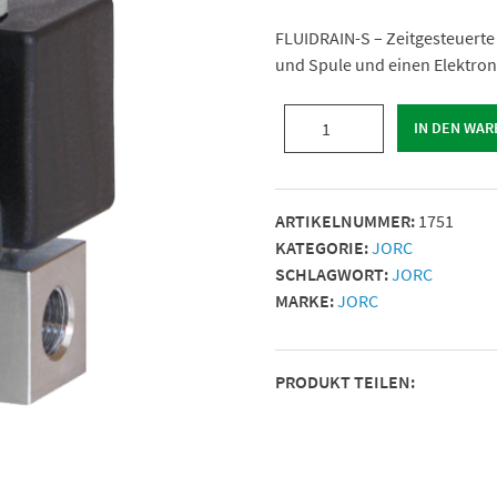
FLUIDRAIN-S – Zeitgesteuerte
und Spule und einen Elektroni
FLUIDRAIN-
IN DEN WA
S40
1/4"
BSP
ARTIKELNUMMER:
1751
24VDC
KATEGORIE:
JORC
40
SCHLAGWORT:
JORC
bar
MARKE:
JORC
max.
Menge
PRODUKT TEILEN: