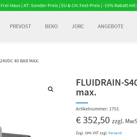
Frei-Haus | AT: Sonder-Preis | EU & CH: Fest-Preis | -15% Rabatt m
PREVOST
BEKO
JORC
ANGEBOTE
 24VDC 40 BAR MAX.
FLUIDRAIN-S40
max.
Artikelnummer:
1751
€
352,50
zzgl. MwS
Zzgl. 19% VAT
zzgl.
Versand