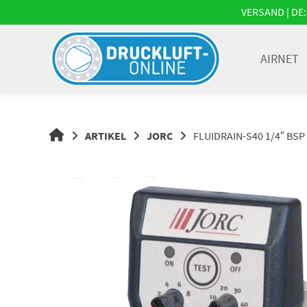
Springe
VERSAND | DE: 
zum
Inhalt
AIRNET
DRUCKLUFT-
ARTIKEL
JORC
FLUIDRAIN-S40 1/4″ BSP
ONLINE
|
DRUCKLUFTSYSTEME,
DRUCKLUFT-
ROHRSYSTEME,
DRUCKLUFTZUBEHÖR