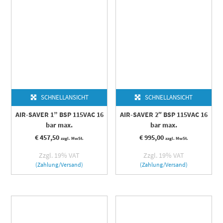
SCHNELLANSICHT
SCHNELLANSICHT
AIR-SAVER 1” BSP 115VAC 16
AIR-SAVER 2″ BSP 115VAC 16
bar max.
bar max.
€
457,50
€
995,00
zzgl. MwSt.
zzgl. MwSt.
Zzgl. 19% VAT
Zzgl. 19% VAT
(Zahlung/Versand)
(Zahlung/Versand)