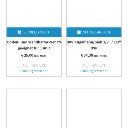
SCHNELLANSICHT
SCHNELLANSICHT
Boden- und Wandhalter-Set CS
BVS Kugelhahn/Sieb 1/2″ / 1/2″
geeignet für 1 unit
BSP
€
25,00
€
34,38
zzgl. MwSt.
zzgl. MwSt.
Zzgl. 19% VAT
Zzgl. 19% VAT
(Zahlung/Versand)
(Zahlung/Versand)