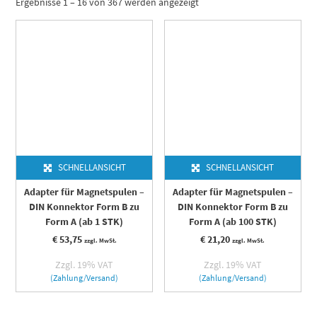
Ergebnisse 1 – 16 von 367 werden angezeigt
SCHNELLANSICHT
SCHNELLANSICHT
Adapter für Magnetspulen –
Adapter für Magnetspulen –
DIN Konnektor Form B zu
DIN Konnektor Form B zu
Form A (ab 1 STK)
Form A (ab 100 STK)
€
53,75
€
21,20
zzgl. MwSt.
zzgl. MwSt.
Zzgl. 19% VAT
Zzgl. 19% VAT
(Zahlung/Versand)
(Zahlung/Versand)