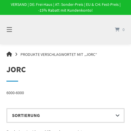
Springe
VERSAND | DE: Frei-Haus | AT: Sonder-Preis | EU & CH: Fest-Preis |
zum
-15% Rabatt mit Kundenkonto!
Inhalt
0
DRUCKLUFT-
PRODUKTE VERSCHLAGWORTET MIT „JORC“
ONLINE
|
JORC
DRUCKLUFTSYSTEME,
DRUCKLUFT-
ROHRSYSTEME,
DRUCKLUFTZUBEHÖR
6000-6000