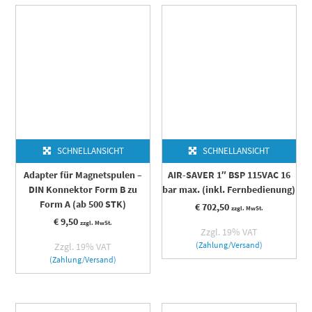
SCHNELLANSICHT
SCHNELLANSICHT
Adapter für Magnetspulen –
AIR-SAVER 1″ BSP 115VAC 16
DIN Konnektor Form B zu
bar max. (inkl. Fernbedienung)
Form A (ab 500 STK)
€
702,50
zzgl. MwSt.
€
9,50
zzgl. MwSt.
Zzgl. 19% VAT
(Zahlung/Versand)
Zzgl. 19% VAT
(Zahlung/Versand)