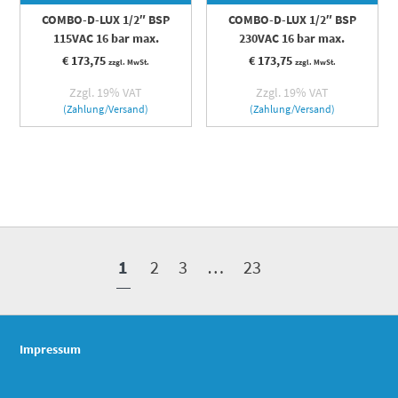
COMBO-D-LUX 1/2″ BSP
COMBO-D-LUX 1/2″ BSP
115VAC 16 bar max.
230VAC 16 bar max.
€
173,75
€
173,75
zzgl. MwSt.
zzgl. MwSt.
Zzgl. 19% VAT
Zzgl. 19% VAT
(Zahlung/Versand)
(Zahlung/Versand)
1
2
3
…
23
Impressum