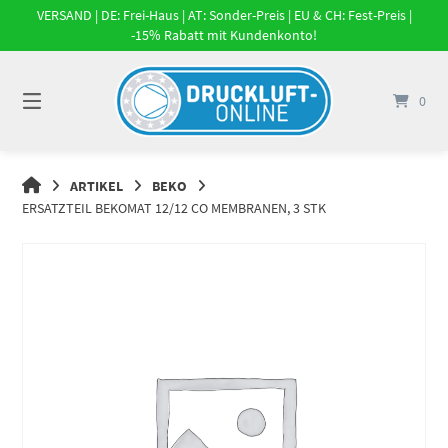
Springe
VERSAND | DE: Frei-Haus | AT: Sonder-Preis | EU & CH: Fest-Preis |
zum
-15% Rabatt mit Kundenkonto!
Inhalt
0
DRUCKLUFT-
ARTIKEL
BEKO
ONLINE
ERSATZTEIL BEKOMAT 12/12 CO MEMBRANEN, 3 STK
|
DRUCKLUFTSYSTEME,
DRUCKLUFT-
ROHRSYSTEME,
DRUCKLUFTZUBEHÖR