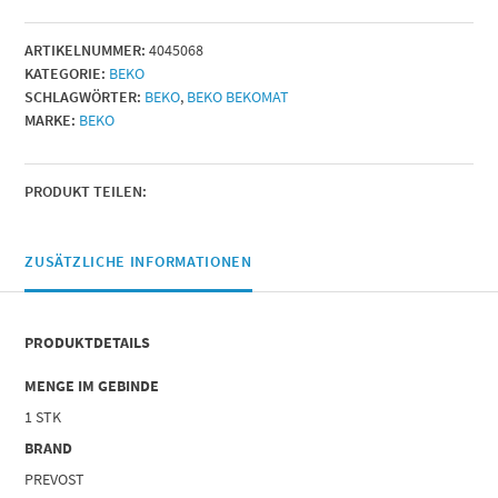
12/12
CO
ARTIKELNUMMER:
4045068
Membranen,
KATEGORIE:
BEKO
3
SCHLAGWÖRTER:
BEKO
,
BEKO BEKOMAT
Stk
MARKE:
BEKO
Menge
PRODUKT TEILEN:
ZUSÄTZLICHE INFORMATIONEN
PRODUKTDETAILS
MENGE IM GEBINDE
1 STK
BRAND
PREVOST