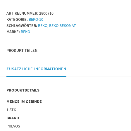
3,
6,
ARTIKELNUMMER:
2800710
6CO,
KATEGORIE:
BEKO-10
6
SCHLAGWÖRTER:
BEKO
,
BEKO BEKOMAT
CO
MARKE:
BEKO
LA
Ventil
komplett
24VDV
PRODUKT TEILEN:
Menge
ZUSÄTZLICHE INFORMATIONEN
PRODUKTDETAILS
MENGE IM GEBINDE
1 STK
BRAND
PREVOST