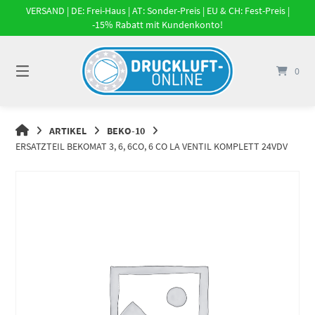
Springe
VERSAND | DE: Frei-Haus | AT: Sonder-Preis | EU & CH: Fest-Preis |
zum
-15% Rabatt mit Kundenkonto!
Inhalt
0
DRUCKLUFT-
ARTIKEL
BEKO-10
ONLINE
ERSATZTEIL BEKOMAT 3, 6, 6CO, 6 CO LA VENTIL KOMPLETT 24VDV
|
DRUCKLUFTSYSTEME,
DRUCKLUFT-
ROHRSYSTEME,
DRUCKLUFTZUBEHÖR