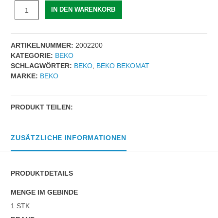
Ersatzteil
IN DEN WARENKORB
BEKOMAT
3,
3
ARTIKELNUMMER:
2002200
CO,
KATEGORIE:
BEKO
3
SCHLAGWÖRTER:
BEKO
,
BEKO BEKOMAT
CO
MARKE:
BEKO
LA,
3
E,
3
PRODUKT TEILEN:
E
25,
3
ZUSÄTZLICHE INFORMATIONEN
E
63
Sensorplatine,
PRODUKTDETAILS
100Vac
Menge
MENGE IM GEBINDE
1 STK