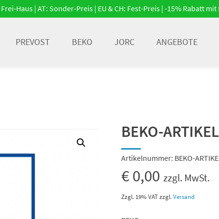
Frei-Haus | AT: Sonder-Preis | EU & CH: Fest-Preis | -15% Rabatt m
PREVOST
BEKO
JORC
ANGEBOTE
BEKO-ARTIKEL
Artikelnummer:
BEKO-ARTIKE
€
0,00
zzgl. MwSt.
Zzgl. 19% VAT
zzgl.
Versand