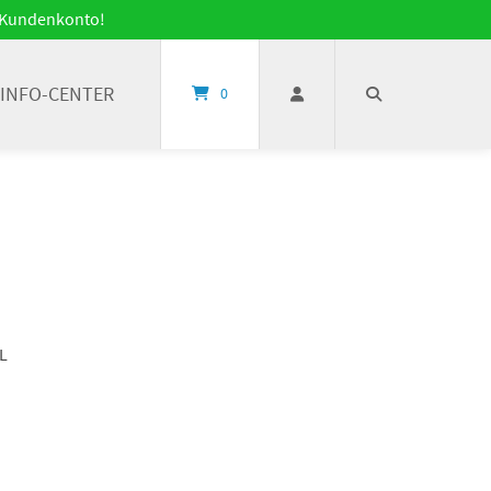
it Kundenkonto!
INFO-CENTER
0
L