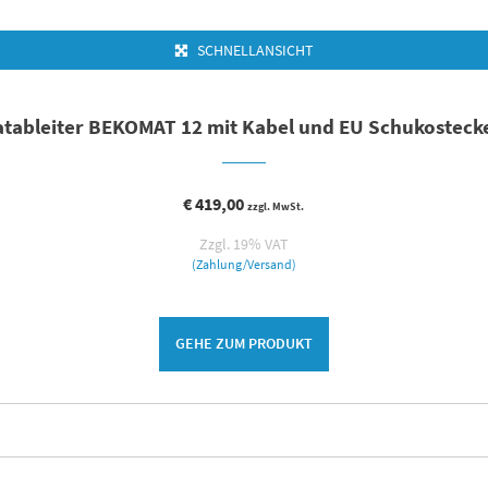
SCHNELLANSICHT
tableiter BEKOMAT 12 mit Kabel und EU Schukostecke
€
419,00
zzgl. MwSt.
Zzgl. 19% VAT
(Zahlung/Versand)
GEHE ZUM PRODUKT