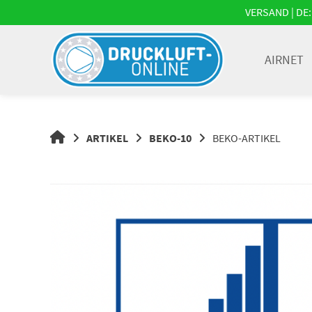
Springe
VERSAND | DE: 
zum
Inhalt
AIRNET
DRUCKLUFT-
ARTIKEL
BEKO-10
BEKO-ARTIKEL
ONLINE
|
DRUCKLUFTSYSTEME,
DRUCKLUFT-
ROHRSYSTEME,
DRUCKLUFTZUBEHÖR