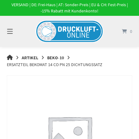
Springe
VERSAND | DE: Frei-Haus | AT: Sonder-Preis | EU & CH: Fest-Preis |
zum
-15% Rabatt mit Kundenkonto!
Inhalt
0
DRUCKLUFT-
ARTIKEL
BEKO-10
ONLINE
ERSATZTEIL BEKOMAT 14 CO PN 25 DICHTUNGSSATZ
|
DRUCKLUFTSYSTEME,
DRUCKLUFT-
ROHRSYSTEME,
DRUCKLUFTZUBEHÖR