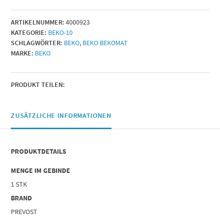
14
CO
ARTIKELNUMMER:
4000923
PN
KATEGORIE:
BEKO-10
25
SCHLAGWÖRTER:
BEKO
,
BEKO BEKOMAT
Dichtungssatz
MARKE:
BEKO
Menge
PRODUKT TEILEN:
ZUSÄTZLICHE INFORMATIONEN
PRODUKTDETAILS
MENGE IM GEBINDE
1 STK
BRAND
PREVOST