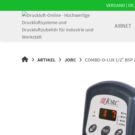
Springe
VERSAND | DE: 
zum
Inhalt
AIRNET
DRUCKLUFT-
ARTIKEL
JORC
COMBO-D-LUX 1/2″ BSP 
ONLINE
|
DRUCKLUFTSYSTEME,
DRUCKLUFT-
ROHRSYSTEME,
DRUCKLUFTZUBEHÖR