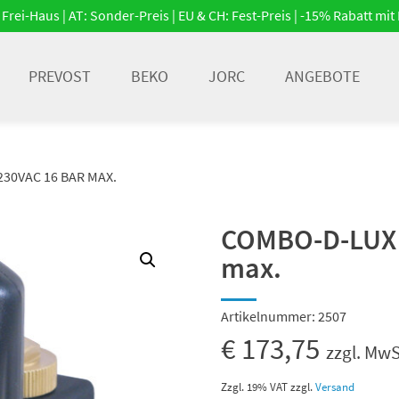
Frei-Haus | AT: Sonder-Preis | EU & CH: Fest-Preis | -15% Rabatt m
PREVOST
BEKO
JORC
ANGEBOTE
230VAC 16 BAR MAX.
COMBO-D-LUX 1
max.
Artikelnummer:
2507
€
173,75
zzgl. MwS
Zzgl. 19% VAT
zzgl.
Versand