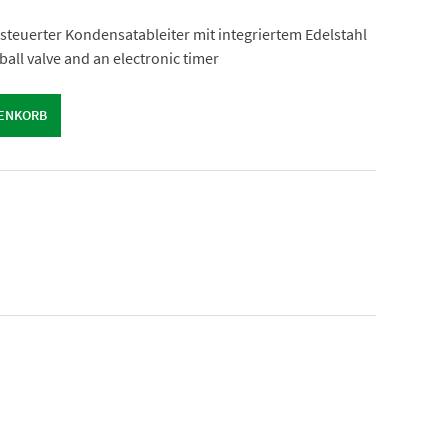
steuerter Kondensatableiter mit integriertem Edelstahl
all valve and an electronic timer
RENKORB