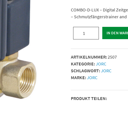
COMBO-D-LUX – Digital Zeitge
– Schmutzfängerstrainer and b
COMBO-
IN DEN WA
D-
LUX
1/2"
ARTIKELNUMMER:
2507
BSP
KATEGORIE:
JORC
230VAC
SCHLAGWORT:
JORC
16
MARKE:
JORC
bar
max.
Menge
PRODUKT TEILEN: