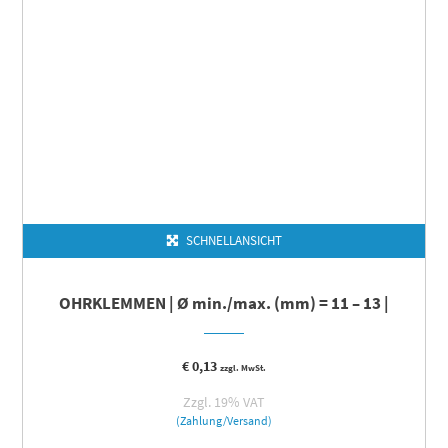
SCHNELLANSICHT
OHRKLEMMEN | Ø min./max. (mm) = 11 – 13 |
€
0,13
zzgl. MwSt.
Zzgl. 19% VAT
(Zahlung/Versand)