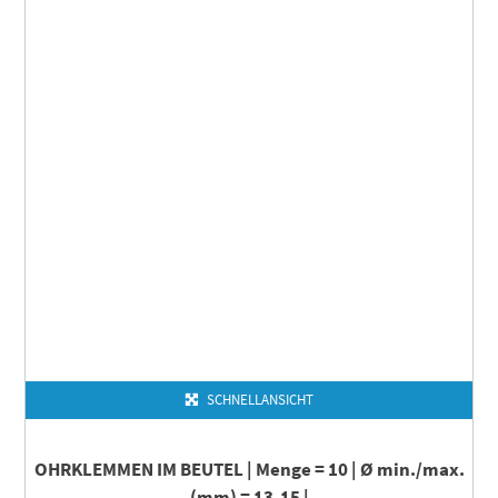
SCHNELLANSICHT
OHRKLEMMEN IM BEUTEL | Menge = 10 | Ø min./max.
(mm) = 13-15 |