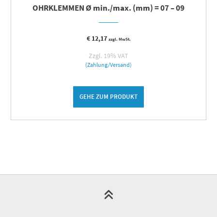
OHRKLEMMEN Ø min./max. (mm) = 07 – 09
€
12,17
zzgl. MwSt.
Zzgl. 19% VAT
(Zahlung/Versand)
GEHE ZUM PRODUKT