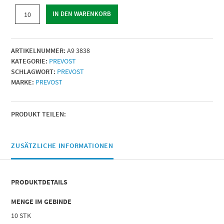
WINKELSTÜCK
IN DEN WARENKORB
INNENGEWINDE
|
IG
ARTIKELNUMMER:
A9 3838
BSPP
KATEGORIE:
PREVOST
=
SCHLAGWORT:
PREVOST
G
MARKE:
PREVOST
3/8
|
IG
BSPP
PRODUKT TEILEN:
=
G
3/8
ZUSÄTZLICHE INFORMATIONEN
|
Menge
PRODUKTDETAILS
MENGE IM GEBINDE
10 STK