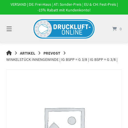
Springe
VERSAND | DE: Frei-Haus | AT: Sonder-Preis | EU & CH: Fest-Preis |
zum
-15% Rabatt mit Kundenkonto!
Inhalt
0
DRUCKLUFT-
ARTIKEL
PREVOST
ONLINE
WINKELSTÜCK INNENGEWINDE | IG BSPP = G 3/8 | IG BSPP = G 3/8 |
|
DRUCKLUFTSYSTEME,
DRUCKLUFT-
ROHRSYSTEME,
DRUCKLUFTZUBEHÖR