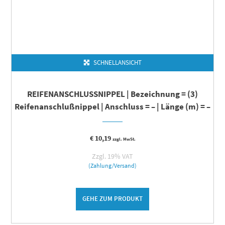
SCHNELLANSICHT
REIFENANSCHLUSSNIPPEL | Bezeichnung = (3)
Reifenanschlußnippel | Anschluss = – | Länge (m) = –
€
10,19
zzgl. MwSt.
Zzgl. 19% VAT
(Zahlung/Versand)
GEHE ZUM PRODUKT