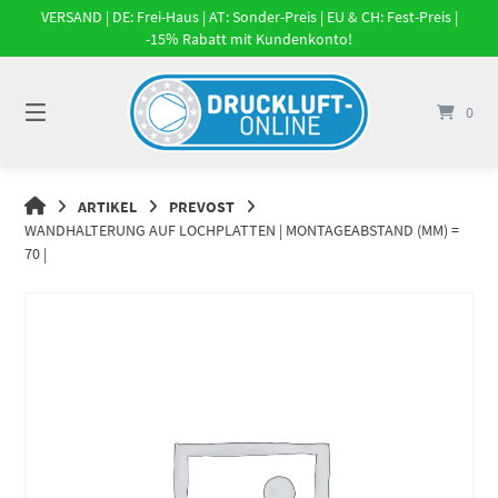
Springe
VERSAND | DE: Frei-Haus | AT: Sonder-Preis | EU & CH: Fest-Preis |
zum
-15% Rabatt mit Kundenkonto!
Inhalt
0
DRUCKLUFT-
ARTIKEL
PREVOST
ONLINE
WANDHALTERUNG AUF LOCHPLATTEN | MONTAGEABSTAND (MM) =
|
70 |
DRUCKLUFTSYSTEME,
DRUCKLUFT-
ROHRSYSTEME,
DRUCKLUFTZUBEHÖR