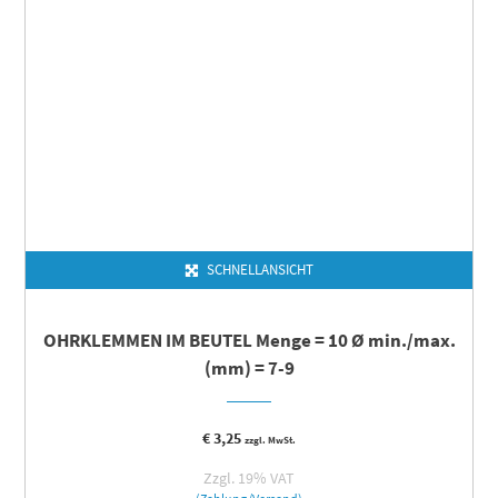
SCHNELLANSICHT
OHRKLEMMEN IM BEUTEL Menge = 10 Ø min./max.
(mm) = 7-9
€
3,25
zzgl. MwSt.
Zzgl. 19% VAT