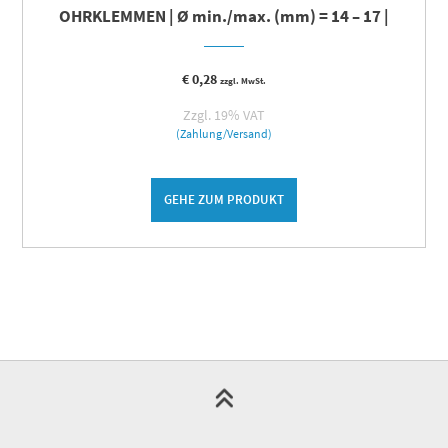
OHRKLEMMEN | Ø min./max. (mm) = 14 – 17 |
€
0,28
zzgl. MwSt.
Zzgl. 19% VAT
(Zahlung/Versand)
GEHE ZUM PRODUKT