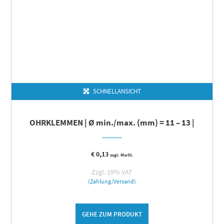
SCHNELLANSICHT
OHRKLEMMEN | Ø min./max. (mm) = 11 – 13 |
€
0,13
zzgl. MwSt.
Zzgl. 19% VAT
(Zahlung/Versand)
GEHE ZUM PRODUKT