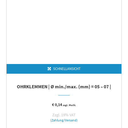
SCHNELLANSICHT
OHRKLEMMEN | Ø min./max. (mm) = 05 – 07 |
€
0,14
zzgl. MwSt.
Zzgl. 19% VAT
(Zahlung/Versand)