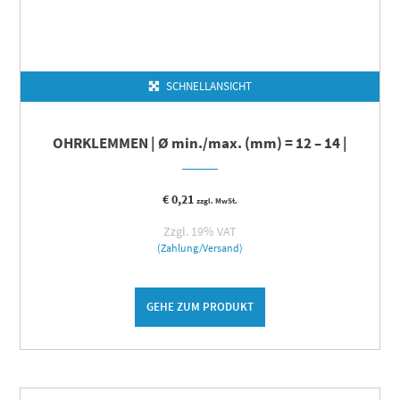
SCHNELLANSICHT
OHRKLEMMEN | Ø min./max. (mm) = 12 – 14 |
€
0,21
zzgl. MwSt.
Zzgl. 19% VAT
(Zahlung/Versand)
GEHE ZUM PRODUKT