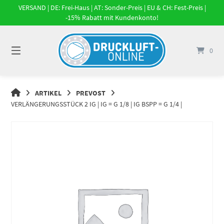
Springe
VERSAND | DE: Frei-Haus | AT: Sonder-Preis | EU & CH: Fest-Preis |
zum
-15% Rabatt mit Kundenkonto!
Inhalt
0
DRUCKLUFT-
ARTIKEL
PREVOST
ONLINE
VERLÄNGERUNGSSTÜCK 2 IG | IG = G 1/8 | IG BSPP = G 1/4 |
|
DRUCKLUFTSYSTEME,
DRUCKLUFT-
ROHRSYSTEME,
DRUCKLUFTZUBEHÖR