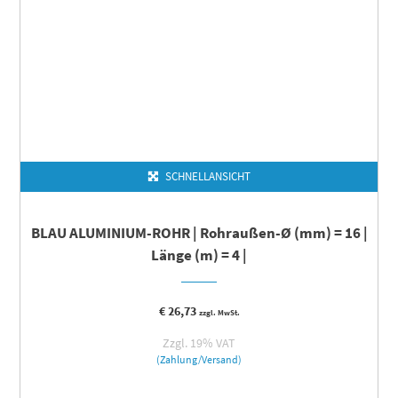
SCHNELLANSICHT
BLAU ALUMINIUM-ROHR | Rohraußen-Ø (mm) = 16 |
Länge (m) = 4 |
€
26,73
zzgl. MwSt.
Zzgl. 19% VAT
(Zahlung/Versand)