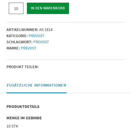
VERLÄNGERUNGSSTÜCK
IN DEN WARENKORB
2
IG
|
ARTIKELNUMMER:
A6 1814
IG
KATEGORIE:
PREVOST
=
SCHLAGWORT:
PREVOST
G
MARKE:
PREVOST
1/8
|
IG
BSPP
PRODUKT TEILEN:
=
G
1/4
ZUSÄTZLICHE INFORMATIONEN
|
Menge
PRODUKTDETAILS
MENGE IM GEBINDE
10 STK