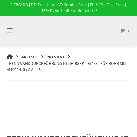
Springe
VERSAND | DE: Frei-Haus | AT: Sonder-Preis | EU & CH: Fest-Preis |
zum
-15% Rabatt mit Kundenkonto!
Inhalt
0
DRUCKLUFT-
ARTIKEL
PREVOST
ONLINE
TRENNWANDDURCHFÜHRUNG IG | IG BSPP = G 1/8 | FÜR ROHR MIT
|
AUSSEN-Ø (MM) = 6 |
DRUCKLUFTSYSTEME,
DRUCKLUFT-
ROHRSYSTEME,
DRUCKLUFTZUBEHÖR