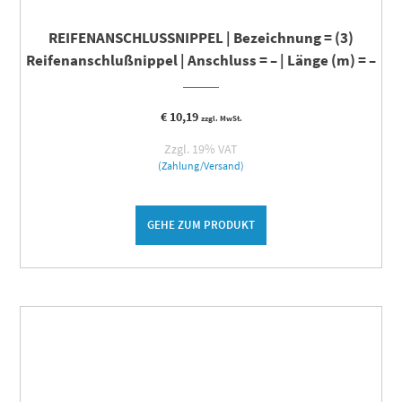
REIFENANSCHLUSSNIPPEL | Bezeichnung = (3)
Reifenanschlußnippel | Anschluss = – | Länge (m) = –
€
10,19
zzgl. MwSt.
Zzgl. 19% VAT
(Zahlung/Versand)
GEHE ZUM PRODUKT