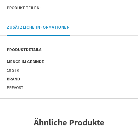
Für
Rohr
PRODUKT TEILEN:
mit
Außen-
Ø
ZUSÄTZLICHE INFORMATIONEN
(mm)
=
6
PRODUKTDETAILS
|
Menge
MENGE IM GEBINDE
10 STK
BRAND
PREVOST
Ähnliche Produkte