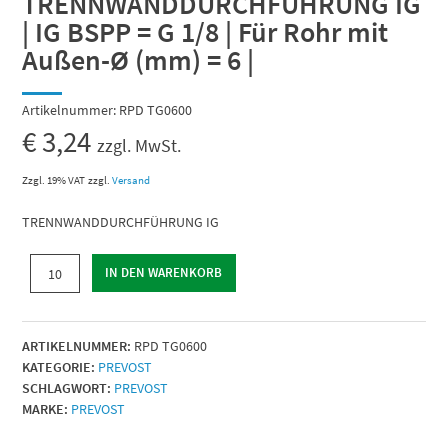
TRENNWANDDURCHFÜHRUNG IG
| IG BSPP = G 1/8 | Für Rohr mit
Außen-Ø (mm) = 6 |
Artikelnummer:
RPD TG0600
€
3,24
zzgl. MwSt.
Zzgl. 19% VAT
zzgl.
Versand
TRENNWANDDURCHFÜHRUNG IG
TRENNWANDDURCHFÜHRUNG
IN DEN WARENKORB
IG
|
IG
ARTIKELNUMMER:
RPD TG0600
BSPP
KATEGORIE:
PREVOST
=
SCHLAGWORT:
PREVOST
G
MARKE:
PREVOST
1/8
|