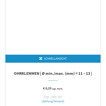
SCHNELLANSICHT
OHRKLEMMEN | Ø min./max. (mm) = 11 – 13 |
€
0,19
zzgl. MwSt.
Zzgl. 19% VAT
(Zahlung/Versand)