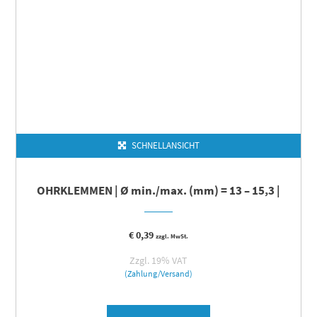
SCHNELLANSICHT
OHRKLEMMEN | Ø min./max. (mm) = 13 – 15,3 |
€
0,39
zzgl. MwSt.
Zzgl. 19% VAT
(Zahlung/Versand)