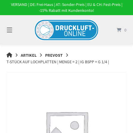
Springe
VERSAND | DE: Frei-Haus | AT: Sonder-Preis | EU & CH: Fest-Preis |
zum
-15% Rabatt mit Kundenkonto!
Inhalt
0
DRUCKLUFT-
ARTIKEL
PREVOST
ONLINE
T-STÜCK AUF LOCHPLATTEN | MENGE = 2 | IG BSPP = G 1/4 |
|
DRUCKLUFTSYSTEME,
DRUCKLUFT-
ROHRSYSTEME,
DRUCKLUFTZUBEHÖR