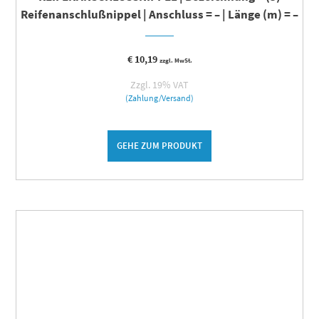
Reifenanschlußnippel | Anschluss = – | Länge (m) = –
€
10,19
zzgl. MwSt.
Zzgl. 19% VAT
(Zahlung/Versand)
GEHE ZUM PRODUKT