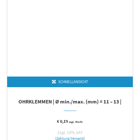
SCHNELLANSICHT
OHRKLEMMEN | Ø min./max. (mm) = 11 – 13 |
€
0,19
zzgl. MwSt.
Zzgl. 19% VAT
(Zahlung/Versand)