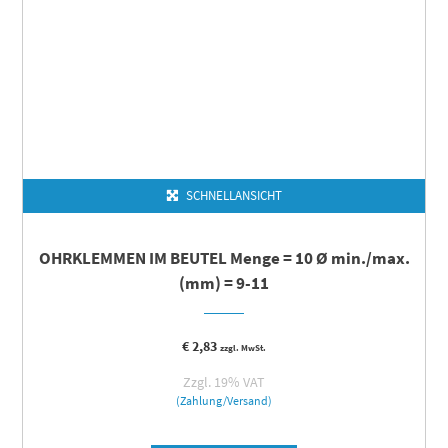
SCHNELLANSICHT
OHRKLEMMEN IM BEUTEL Menge = 10 Ø min./max.
(mm) = 9-11
€
2,83
zzgl. MwSt.
Zzgl. 19% VAT
(Zahlung/Versand)