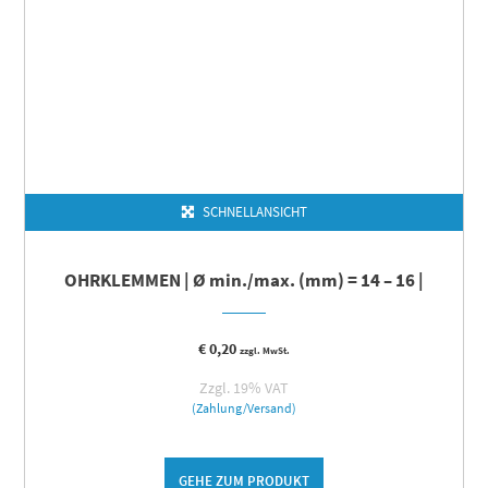
SCHNELLANSICHT
OHRKLEMMEN | Ø min./max. (mm) = 14 – 16 |
€
0,20
zzgl. MwSt.
Zzgl. 19% VAT
(Zahlung/Versand)
GEHE ZUM PRODUKT