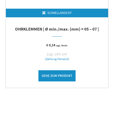
SCHNELLANSICHT
OHRKLEMMEN | Ø min./max. (mm) = 05 – 07 |
€
0,14
zzgl. MwSt.
Zzgl. 19% VAT
(Zahlung/Versand)
GEHE ZUM PRODUKT