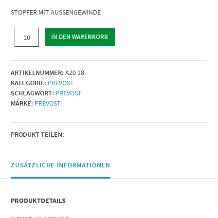
STOPFER MIT AUSSENGEWINDE
STOPFER
IN DEN WARENKORB
MIT
AUSSENGEWINDE
|
ARTIKELNUMMER:
A20 18
AG
KATEGORIE:
PREVOST
BSPP
SCHLAGWORT:
PREVOST
=
MARKE:
PREVOST
G
1/8
|
Anzugsmoment
PRODUKT TEILEN:
=
5er
Sechskant-
ZUSÄTZLICHE INFORMATIONEN
Steckschlüssel
|
Menge
PRODUKTDETAILS