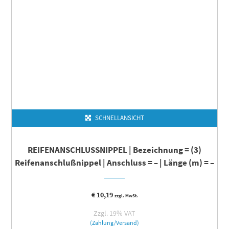
SCHNELLANSICHT
REIFENANSCHLUSSNIPPEL | Bezeichnung = (3)
Reifenanschlußnippel | Anschluss = – | Länge (m) = –
€
10,19
zzgl. MwSt.
Zzgl. 19% VAT
(Zahlung/Versand)