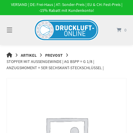
Springe
VERSAND | DE: Frei-Haus | AT: Sonder-Preis | EU & CH: Fest-Preis |
zum
-15% Rabatt mit Kundenkonto!
Inhalt
0
DRUCKLUFT-
ARTIKEL
PREVOST
ONLINE
STOPFER MIT AUSSENGEWINDE | AG BSPP = G 1/8 |
|
ANZUGSMOMENT = 5ER SECHSKANT-STECKSCHLÜSSEL |
DRUCKLUFTSYSTEME,
DRUCKLUFT-
ROHRSYSTEME,
DRUCKLUFTZUBEHÖR