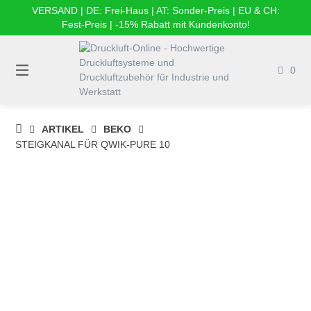
Springe
VERSAND | DE: Frei-Haus | AT: Sonder-Preis | EU & CH:
zum
Fest-Preis | -15% Rabatt mit Kundenkonto!
Inhalt
0
DRUCKLUFT-
ARTIKEL
BEKO
ONLINE
STEIGKANAL FÜR QWIK-PURE 10
|
DRUCKLUFTSYSTEME,
DRUCKLUFT-
ROHRSYSTEME,
DRUCKLUFTZUBEHÖR