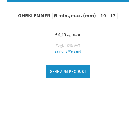
OHRKLEMMEN | Ø min./max. (mm) = 10 – 12 |
€
0,13
zzgl. MwSt.
Zzgl. 19% VAT
(Zahlung/Versand)
GEHE ZUM PRODUKT