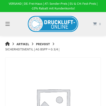
Springe
VERSAND | DE: Frei-Haus | AT: Sonder-Preis | EU & CH: Fest-Preis |
zum
-15% Rabatt mit Kundenkonto!
Inhalt
0
DRUCKLUFT-
ARTIKEL
PREVOST
ONLINE
SICHERHEITSVENTIL | AG BSPP = G 3/4 |
|
DRUCKLUFTSYSTEME,
DRUCKLUFT-
ROHRSYSTEME,
DRUCKLUFTZUBEHÖR