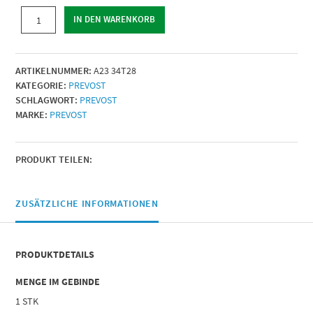
SICHERHEITSVENTIL
IN DEN WARENKORB
|
AG
BSPP
ARTIKELNUMMER:
A23 34T28
=
KATEGORIE:
PREVOST
G
SCHLAGWORT:
PREVOST
3/4
MARKE:
PREVOST
|
Menge
PRODUKT TEILEN:
ZUSÄTZLICHE INFORMATIONEN
PRODUKTDETAILS
MENGE IM GEBINDE
1 STK