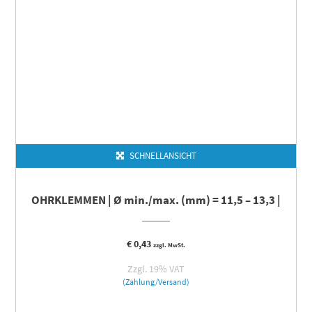
SCHNELLANSICHT
OHRKLEMMEN | Ø min./max. (mm) = 11,5 – 13,3 |
€
0,43
zzgl. MwSt.
Zzgl. 19% VAT
(Zahlung/Versand)