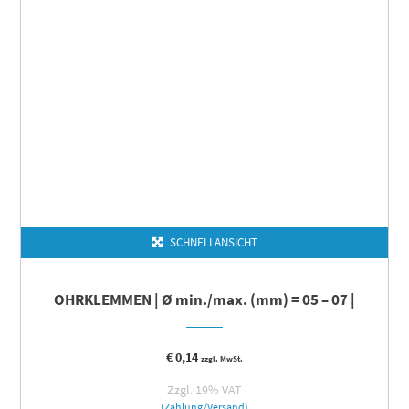
SCHNELLANSICHT
OHRKLEMMEN | Ø min./max. (mm) = 05 – 07 |
€
0,14
zzgl. MwSt.
Zzgl. 19% VAT
(Zahlung/Versand)