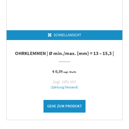
SCHNELLANSICHT
OHRKLEMMEN | Ø min./max. (mm) = 13 – 15,3 |
€
0,39
zzgl. MwSt.
Zzgl. 19% VAT
(Zahlung/Versand)
GEHE ZUM PRODUKT