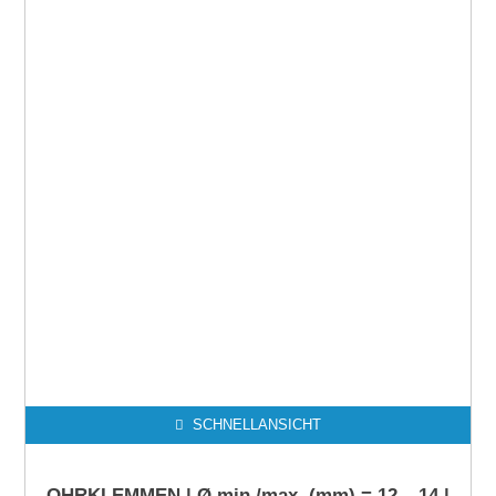
SCHNELLANSICHT
OHRKLEMMEN | Ø min./max. (mm) = 12 – 14 |