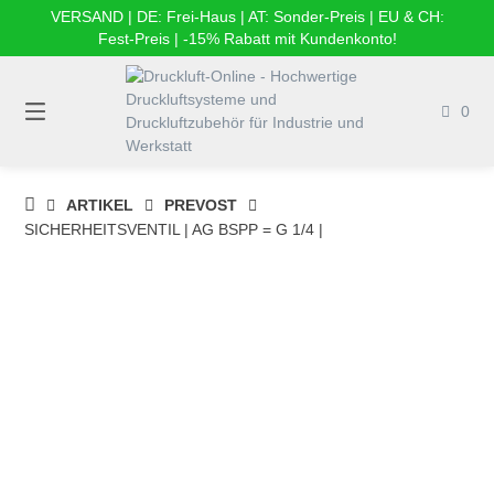
Springe
VERSAND | DE: Frei-Haus | AT: Sonder-Preis | EU & CH:
zum
Fest-Preis | -15% Rabatt mit Kundenkonto!
Inhalt
0
DRUCKLUFT-
ARTIKEL
PREVOST
ONLINE
SICHERHEITSVENTIL | AG BSPP = G 1/4 |
|
DRUCKLUFTSYSTEME,
DRUCKLUFT-
ROHRSYSTEME,
DRUCKLUFTZUBEHÖR