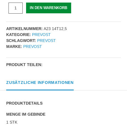
SICHERHEITSVENTIL
IN DEN WARENKORB
|
AG
BSPP
ARTIKELNUMMER:
A23 14T12,5
=
KATEGORIE:
PREVOST
G
SCHLAGWORT:
PREVOST
1/4
MARKE:
PREVOST
|
Menge
PRODUKT TEILEN:
ZUSÄTZLICHE INFORMATIONEN
PRODUKTDETAILS
MENGE IM GEBINDE
1 STK