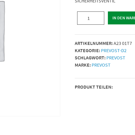
SICHERHEITSVENTIL
SICHERHEITSVENTIL
IN DEN WA
|
AG
BSPP
ARTIKELNUMMER:
A23 01T7
=
KATEGORIE:
PREVOST-D2
G
SCHLAGWORT:
PREVOST
1
MARKE:
PREVOST
|
Menge
PRODUKT TEILEN: