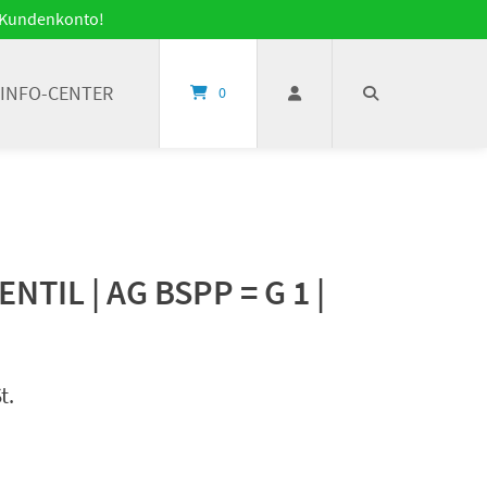
it Kundenkonto!
INFO-CENTER
0
TIL | AG BSPP = G 1 |
t.