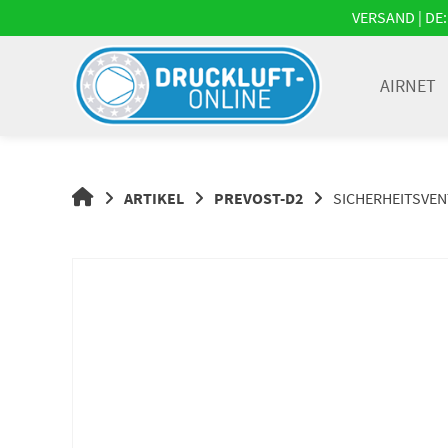
Springe
VERSAND | DE: 
zum
Inhalt
AIRNET
DRUCKLUFT-
ARTIKEL
PREVOST-D2
SICHERHEITSVENTI
ONLINE
|
DRUCKLUFTSYSTEME,
DRUCKLUFT-
ROHRSYSTEME,
DRUCKLUFTZUBEHÖR