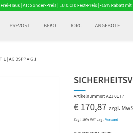
Frei-Haus | AT: Sonder-Preis | EU & CH: Fest-Preis | -15% Rabatt m
PREVOST
BEKO
JORC
ANGEBOTE
L | AG BSPP = G 1 |
SICHERHEITSVEN
Artikelnummer:
A23 01T7
€
170,87
zzgl. MwS
Zzgl. 19% VAT
zzgl.
Versand