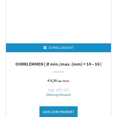
SCHNELLANSICHT
OHRKLEMMEN | Ø min./max. (mm) = 14 – 16 |
€
0,20
zzgl. MwSt.
Zzgl. 19% VAT
(Zahlung/Versand)
GEHE ZUM PRODUKT