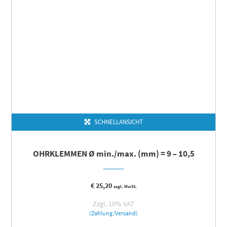
SCHNELLANSICHT
OHRKLEMMEN Ø min./max. (mm) = 9 – 10,5
€
25,20
zzgl. MwSt.
Zzgl. 19% VAT
(Zahlung/Versand)