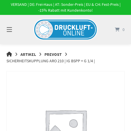
Springe
VERSAND | DE: Frei-Haus | AT: Sonder-Preis | EU & CH: Fest-Preis |
zum
-15% Rabatt mit Kundenkonto!
Inhalt
0
DRUCKLUFT-
ARTIKEL
PREVOST
ONLINE
SICHERHEITSKUPPLUNG ARO 210 | IG BSPP = G 1/4 |
|
DRUCKLUFTSYSTEME,
DRUCKLUFT-
ROHRSYSTEME,
DRUCKLUFTZUBEHÖR