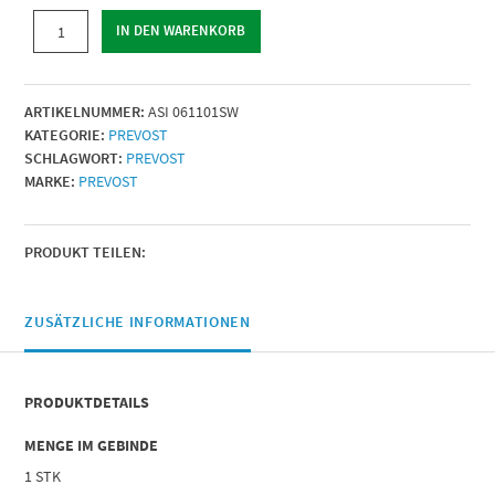
SICHERHEITSKUPPLUNG
IN DEN WARENKORB
ARO
210
|
ARTIKELNUMMER:
ASI 061101SW
IG
KATEGORIE:
PREVOST
BSPP
SCHLAGWORT:
PREVOST
=
MARKE:
PREVOST
G
1/4
|
Menge
PRODUKT TEILEN:
ZUSÄTZLICHE INFORMATIONEN
PRODUKTDETAILS
MENGE IM GEBINDE
1 STK