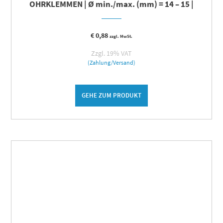
OHRKLEMMEN | Ø min./max. (mm) = 14 – 15 |
€
0,88
zzgl. MwSt.
Zzgl. 19% VAT
(Zahlung/Versand)
GEHE ZUM PRODUKT