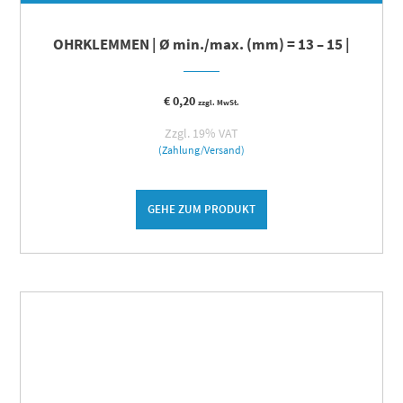
OHRKLEMMEN | Ø min./max. (mm) = 13 – 15 |
€
0,20
zzgl. MwSt.
Zzgl. 19% VAT
(Zahlung/Versand)
GEHE ZUM PRODUKT