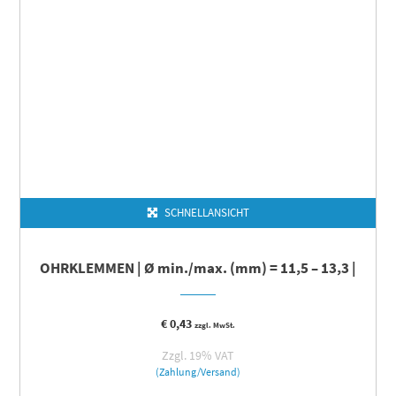
SCHNELLANSICHT
OHRKLEMMEN | Ø min./max. (mm) = 11,5 – 13,3 |
€
0,43
zzgl. MwSt.
Zzgl. 19% VAT
(Zahlung/Versand)