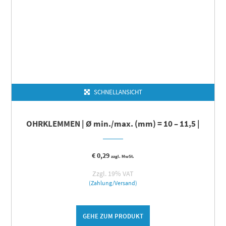
SCHNELLANSICHT
OHRKLEMMEN | Ø min./max. (mm) = 10 – 11,5 |
€
0,29
zzgl. MwSt.
Zzgl. 19% VAT
(Zahlung/Versand)
GEHE ZUM PRODUKT