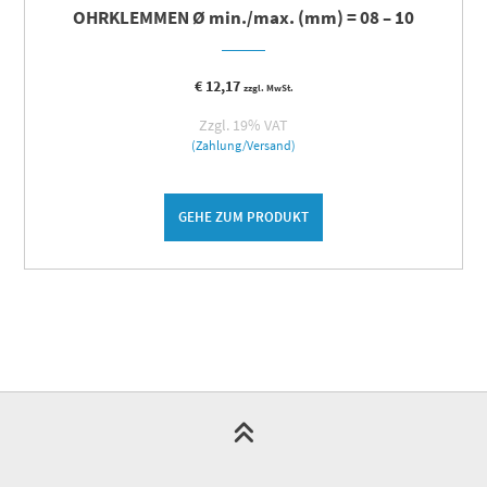
OHRKLEMMEN Ø min./max. (mm) = 08 – 10
€
12,17
zzgl. MwSt.
Zzgl. 19% VAT
(Zahlung/Versand)
GEHE ZUM PRODUKT