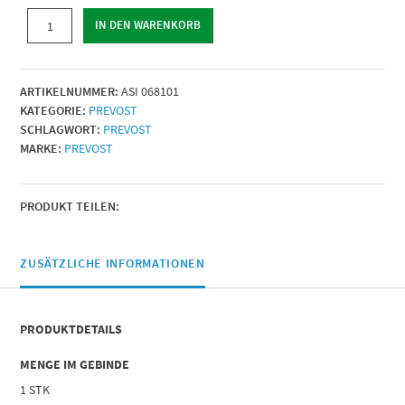
SICHERHEITS
IN DEN WARENKORB
KUPPLUNG
ARO
210
ARTIKELNUMMER:
ASI 068101
|
KATEGORIE:
PREVOST
IG
SCHLAGWORT:
PREVOST
BSPP
MARKE:
PREVOST
=
G
1/4
|
PRODUKT TEILEN:
Menge
ZUSÄTZLICHE INFORMATIONEN
PRODUKTDETAILS
MENGE IM GEBINDE
1 STK