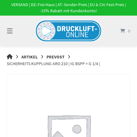
Springe
VERSAND | DE: Frei-Haus | AT: Sonder-Preis | EU & CH: Fest-Preis |
zum
-15% Rabatt mit Kundenkonto!
Inhalt
0
DRUCKLUFT-
ARTIKEL
PREVOST
ONLINE
SICHERHEITS KUPPLUNG ARO 210 | IG BSPP = G 1/4 |
|
DRUCKLUFTSYSTEME,
DRUCKLUFT-
ROHRSYSTEME,
DRUCKLUFTZUBEHÖR