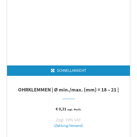
SCHNELLANSICHT
OHRKLEMMEN | Ø min./max. (mm) = 18 – 21 |
€
0,31
zzgl. MwSt.
Zzgl. 19% VAT
(Zahlung/Versand)