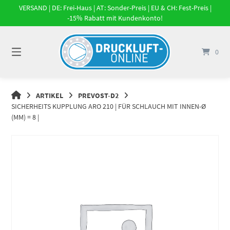
Springe
VERSAND | DE: Frei-Haus | AT: Sonder-Preis | EU & CH: Fest-Preis |
zum
-15% Rabatt mit Kundenkonto!
Inhalt
0
DRUCKLUFT-
ARTIKEL
PREVOST-D2
ONLINE
SICHERHEITS KUPPLUNG ARO 210 | FÜR SCHLAUCH MIT INNEN-Ø
|
(MM) = 8 |
DRUCKLUFTSYSTEME,
DRUCKLUFT-
ROHRSYSTEME,
DRUCKLUFTZUBEHÖR