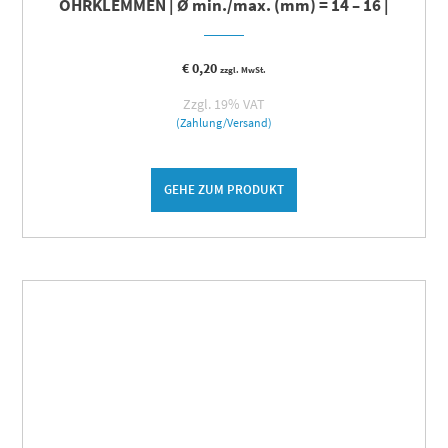
OHRKLEMMEN | Ø min./max. (mm) = 14 – 16 |
€
0,20
zzgl. MwSt.
Zzgl. 19% VAT
(Zahlung/Versand)
GEHE ZUM PRODUKT