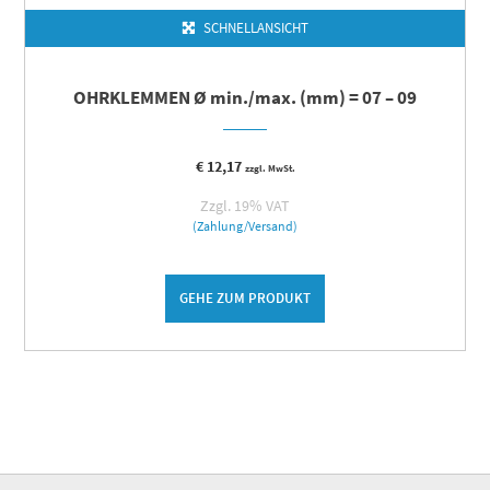
SCHNELLANSICHT
OHRKLEMMEN Ø min./max. (mm) = 07 – 09
€
12,17
zzgl. MwSt.
Zzgl. 19% VAT
(Zahlung/Versand)
GEHE ZUM PRODUKT