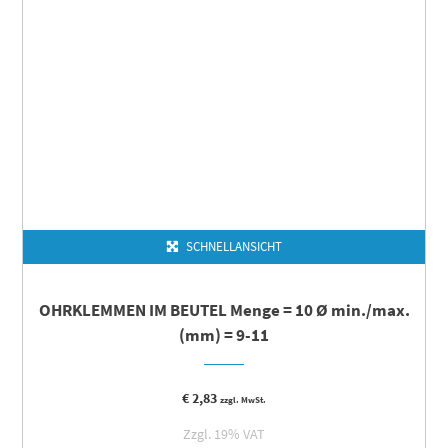
SCHNELLANSICHT
OHRKLEMMEN IM BEUTEL Menge = 10 Ø min./max.
(mm) = 9-11
€
2,83
zzgl. MwSt.
Zzgl. 19% VAT