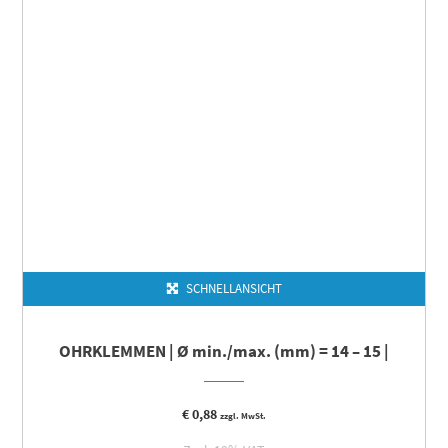
SCHNELLANSICHT
OHRKLEMMEN | Ø min./max. (mm) = 14 – 15 |
€
0,88
zzgl. MwSt.