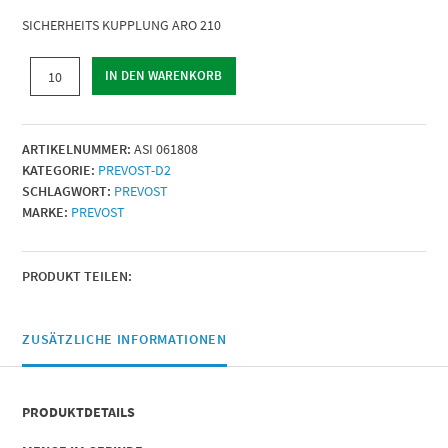
SICHERHEITS KUPPLUNG ARO 210
SICHERHEITS
IN DEN WARENKORB
KUPPLUNG
ARO
210
ARTIKELNUMMER:
ASI 061808
|
KATEGORIE:
PREVOST-D2
Für
SCHLAGWORT:
PREVOST
Schlauch
MARKE:
PREVOST
mit
Innen-
Ø
(mm)
PRODUKT TEILEN:
=
8
|
ZUSÄTZLICHE INFORMATIONEN
Menge
PRODUKTDETAILS