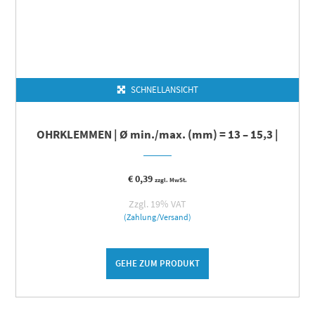
SCHNELLANSICHT
OHRKLEMMEN | Ø min./max. (mm) = 13 – 15,3 |
€
0,39
zzgl. MwSt.
Zzgl. 19% VAT
(Zahlung/Versand)
GEHE ZUM PRODUKT