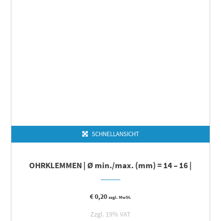
SCHNELLANSICHT
OHRKLEMMEN | Ø min./max. (mm) = 14 – 16 |
€
0,20
zzgl. MwSt.
Zzgl. 19% VAT