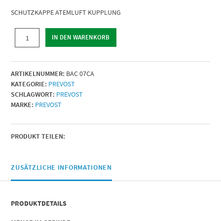
SCHUTZKAPPE ATEMLUFT KUPPLUNG
SCHUTZKAPPE
IN DEN WARENKORB
ATEMLUFT
KUPPLUNG
|
ARTIKELNUMMER:
BAC 07CA
Einsatzeignung
KATEGORIE:
PREVOST
=
SCHLAGWORT:
PREVOST
Kupplungen
MARKE:
PREVOST
BAC
|
Menge
PRODUKT TEILEN:
ZUSÄTZLICHE INFORMATIONEN
PRODUKTDETAILS