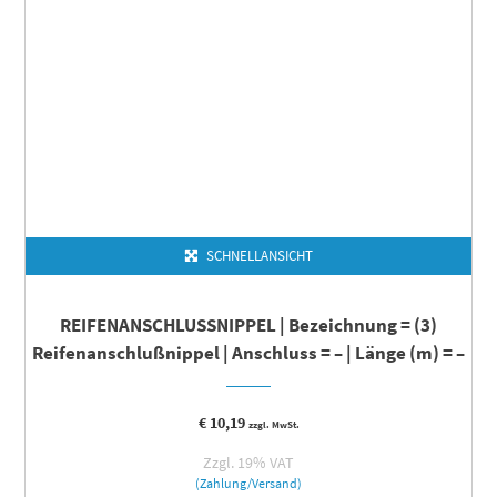
SCHNELLANSICHT
REIFENANSCHLUSSNIPPEL | Bezeichnung = (3)
Reifenanschlußnippel | Anschluss = – | Länge (m) = –
€
10,19
zzgl. MwSt.
Zzgl. 19% VAT
(Zahlung/Versand)