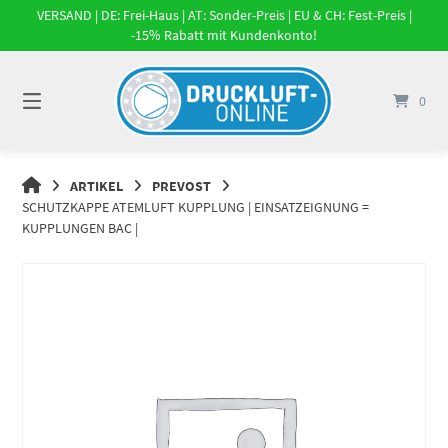
Springe
VERSAND | DE: Frei-Haus | AT: Sonder-Preis | EU & CH: Fest-Preis |
zum
-15% Rabatt mit Kundenkonto!
Inhalt
0
DRUCKLUFT-
ARTIKEL
PREVOST
ONLINE
SCHUTZKAPPE ATEMLUFT KUPPLUNG | EINSATZEIGNUNG =
|
KUPPLUNGEN BAC |
DRUCKLUFTSYSTEME,
DRUCKLUFT-
ROHRSYSTEME,
DRUCKLUFTZUBEHÖR