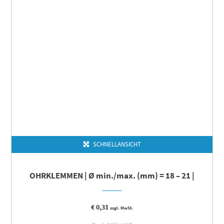
SCHNELLANSICHT
OHRKLEMMEN | Ø min./max. (mm) = 18 – 21 |
€
0,31
zzgl. MwSt.