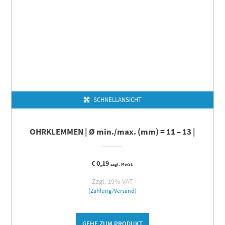
SCHNELLANSICHT
OHRKLEMMEN | Ø min./max. (mm) = 11 – 13 |
€
0,19
zzgl. MwSt.
Zzgl. 19% VAT
(Zahlung/Versand)
GEHE ZUM PRODUKT