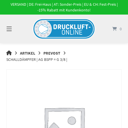
Springe
VERSAND | DE: Frei-Haus | AT: Sonder-Preis | EU & CH: Fest-Preis |
zum
-15% Rabatt mit Kundenkonto!
Inhalt
0
DRUCKLUFT-
ARTIKEL
PREVOST
ONLINE
SCHALLDÄMPFER | AG BSPP = G 3/8 |
|
DRUCKLUFTSYSTEME,
DRUCKLUFT-
ROHRSYSTEME,
DRUCKLUFTZUBEHÖR