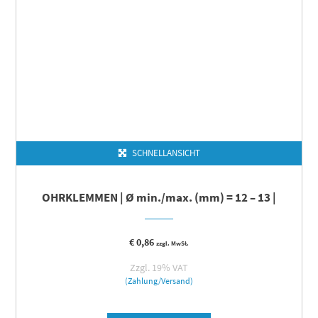
SCHNELLANSICHT
OHRKLEMMEN | Ø min./max. (mm) = 12 – 13 |
€
0,86
zzgl. MwSt.
Zzgl. 19% VAT
(Zahlung/Versand)