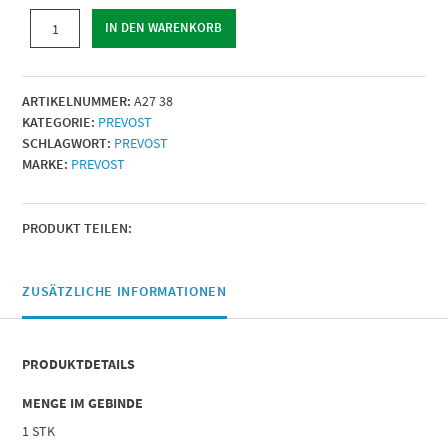
SCHALLDÄMPFER
IN DEN WARENKORB
|
AG
BSPP
ARTIKELNUMMER:
A27 38
=
KATEGORIE:
PREVOST
G
SCHLAGWORT:
PREVOST
3/8
MARKE:
PREVOST
|
Menge
PRODUKT TEILEN:
ZUSÄTZLICHE INFORMATIONEN
PRODUKTDETAILS
MENGE IM GEBINDE
1 STK