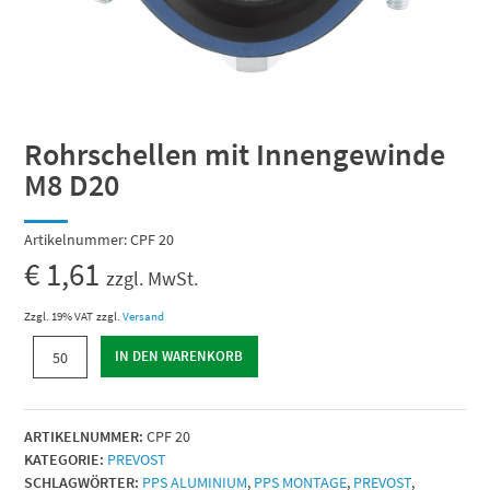
Rohrschellen mit Innengewinde
M8 D20
Artikelnummer:
CPF 20
€
1,61
zzgl. MwSt.
Zzgl. 19% VAT
zzgl.
Versand
Rohrschellen
IN DEN WARENKORB
mit
Innengewinde
M8
ARTIKELNUMMER:
CPF 20
D20
KATEGORIE:
PREVOST
Menge
SCHLAGWÖRTER:
PPS ALUMINIUM
,
PPS MONTAGE
,
PREVOST
,