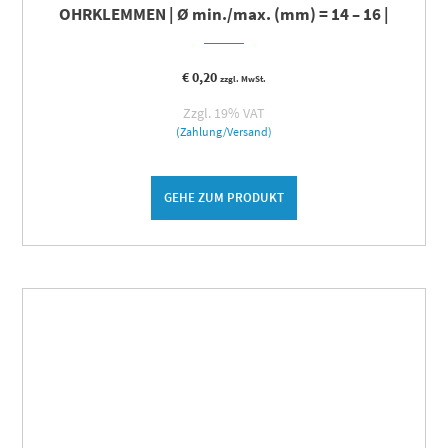
OHRKLEMMEN | Ø min./max. (mm) = 14 – 16 |
€
0,20
zzgl. MwSt.
Zzgl. 19% VAT
(Zahlung/Versand)
GEHE ZUM PRODUKT