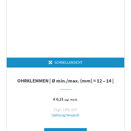
SCHNELLANSICHT
OHRKLEMMEN | Ø min./max. (mm) = 12 – 14 |
€
0,21
zzgl. MwSt.
Zzgl. 19% VAT
(Zahlung/Versand)