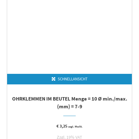
SCHNELLANSICHT
OHRKLEMMEN IM BEUTEL Menge = 10 Ø min./max.
(mm) = 7-9
€
3,25
zzgl. MwSt.
Zzgl. 19% VAT