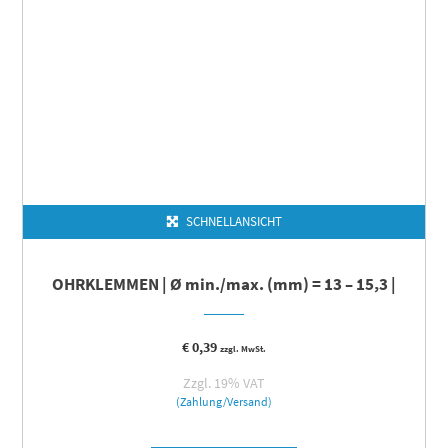
SCHNELLANSICHT
OHRKLEMMEN | Ø min./max. (mm) = 13 – 15,3 |
€
0,39
zzgl. MwSt.
Zzgl. 19% VAT
(Zahlung/Versand)