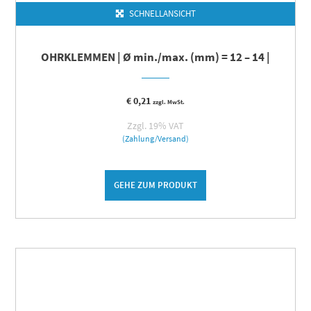
SCHNELLANSICHT
OHRKLEMMEN | Ø min./max. (mm) = 12 – 14 |
€
0,21
zzgl. MwSt.
Zzgl. 19% VAT
(Zahlung/Versand)
GEHE ZUM PRODUKT