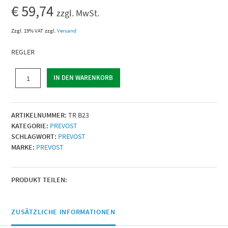
€
59,74
zzgl. MwSt.
Zzgl. 19% VAT
zzgl.
Versand
REGLER
REGLER
IN DEN WARENKORB
|
IG
BSPP
ARTIKELNUMMER:
TR B23
=
KATEGORIE:
PREVOST
G
SCHLAGWORT:
PREVOST
1/2
MARKE:
PREVOST
|
Durchfluß
(l/min
bei
PRODUKT TEILEN:
7
bar
ΔP=1bar)
ZUSÄTZLICHE INFORMATIONEN
=