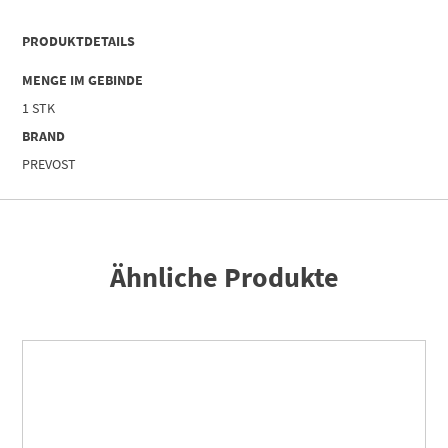
4000
|
PRODUKTDETAILS
Betriebsdruck
(bar)
MENGE IM GEBINDE
=
1 STK
Eingang
:
BRAND
15
PREVOST
Ausgang
:
0,2-
2
Menge
Ähnliche Produkte