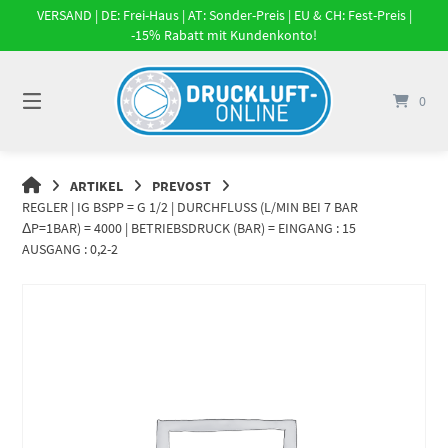
Springe
VERSAND | DE: Frei-Haus | AT: Sonder-Preis | EU & CH: Fest-Preis |
zum
-15% Rabatt mit Kundenkonto!
Inhalt
0
DRUCKLUFT-
ARTIKEL
PREVOST
ONLINE
REGLER | IG BSPP = G 1/2 | DURCHFLUSS (L/MIN BEI 7 BAR Δ
|
P=1BAR) = 4000 | BETRIEBSDRUCK (BAR) = EINGANG : 15
DRUCKLUFTSYSTEME,
AUSGANG : 0,2-2
DRUCKLUFT-
ROHRSYSTEME,
DRUCKLUFTZUBEHÖR