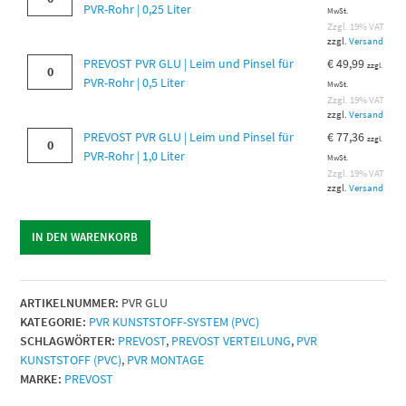
PVR
PVR-Rohr | 0,25 Liter
MwSt.
GLU
Zzgl. 19% VAT
zzgl.
Versand
|
PREVOST
PREVOST PVR GLU | Leim und Pinsel für
€
49,99
Leim
zzgl.
PVR
PVR-Rohr | 0,5 Liter
und
MwSt.
GLU
Zzgl. 19% VAT
Pinsel
zzgl.
Versand
|
für
PREVOST
PREVOST PVR GLU | Leim und Pinsel für
€
77,36
Leim
PVR-
zzgl.
PVR
PVR-Rohr | 1,0 Liter
und
Rohr
MwSt.
GLU
Zzgl. 19% VAT
Pinsel
|
zzgl.
Versand
|
für
0,25
Leim
PVR-
Liter
und
Rohr
Menge
IN DEN WARENKORB
Pinsel
|
für
0,5
PVR-
Liter
ARTIKELNUMMER:
PVR GLU
Rohr
Menge
KATEGORIE:
PVR KUNSTSTOFF-SYSTEM (PVC)
|
SCHLAGWÖRTER:
PREVOST
,
PREVOST VERTEILUNG
,
PVR
1,0
KUNSTSTOFF (PVC)
,
PVR MONTAGE
Liter
MARKE:
PREVOST
Menge