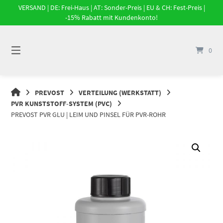
Springe
VERSAND | DE: Frei-Haus | AT: Sonder-Preis | EU & CH: Fest-Preis |
zum
-15% Rabatt mit Kundenkonto!
Inhalt
0
DRUCKLUFT-
PREVOST
VERTEILUNG (WERKSTATT)
ONLINE
PVR KUNSTSTOFF-SYSTEM (PVC)
|
PREVOST PVR GLU | LEIM UND PINSEL FÜR PVR-ROHR
DRUCKLUFTSYSTEME,
DRUCKLUFT-
ROHRSYSTEME,
DRUCKLUFTZUBEHÖR