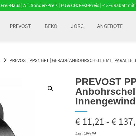
Frei-Haus | AT: Sonder-Preis | EU & CH: Fest-Preis | -15% Rabatt m
PREVOST
BEKO
JORC
ANGEBOTE
R
PREVOST PPS1 BFT | GERADE ANBOHRSCHELLE MIT PARALLE
PREVOST PPS
Anbohrschell
Innengewind
€
11,21
-
€
137,
Zzgl. 19% VAT