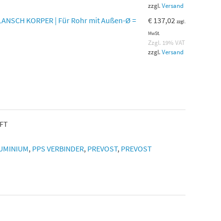
zzgl.
Versand
ANSCH KORPER | Für Rohr mit Außen-Ø =
€
137,02
zzgl.
MwSt.
Zzgl. 19% VAT
zzgl.
Versand
FT
UMINIUM
,
PPS VERBINDER
,
PREVOST
,
PREVOST