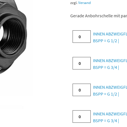
zzgl.
Versand
Gerade Anbohrschelle mit pa
INNEN
INNEN ABZWEIGFLA
ABZWEIGFLANSCH
BSPP = G 1/2 |
|
Für
INNEN
INNEN ABZWEIGFLA
Rohr
ABZWEIGFLANSCH
BSPP = G 3/4 |
mit
|
Außen-
Für
Ø
INNEN
INNEN ABZWEIGFLA
Rohr
=
ABZWEIGFLANSCH
BSPP = G 1/2 |
mit
25
|
Außen-
|
Für
Ø
IG
INNEN
INNEN ABZWEIGFLA
Rohr
=
BSPP
ABZWEIGFLANSCH
BSPP = G 3/4 |
mit
25
=
|