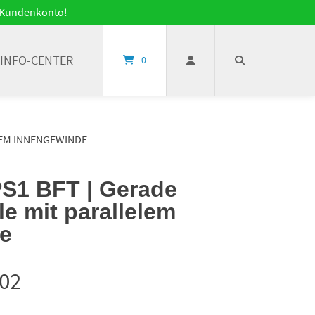
it Kundenkonto!
INFO-CENTER
0
LEM INNENGEWINDE
1 BFT | Gerade
e mit parallelem
e
02