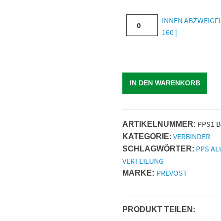
|
Außen-
IG
1
INNEN
INNEN ABZWEIGFL
Für
Ø
BSPP
|
ABZWEIGFLANSCH
160 |
Rohr
=
=
Menge
KORPER
mit
160
G
|
Außen-
|
1
Für
Ø
Menge
1/2
Rohr
=
|
IN DEN WARENKORB
mit
160
Menge
Außen-
|
Ø
Menge
PPS1 B
ARTIKELNUMMER:
=
VERBINDER
KATEGORIE:
160
PPS AL
SCHLAGWÖRTER:
|
VERTEILUNG
Menge
PREVOST
MARKE:
PRODUKT TEILEN: