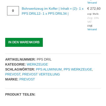
MONTAGE
Versand
|
|
Bohrwerkzeug
Bohrwerkzeug im Koffer | Inhalt = (2)- 1 x
€
272,60
AG
Bohrlochdurchmesser
im
PPS DRIL12- 1 x PPS DRIL34 |
BSPP
zzgl. MwSt.
(mm)
Koffer
Zzgl. 19%
=
=
VAT
|
G
zzgl.
19
Inhalt
1/2
Versand
|
=
|
AG
(2)-
Menge
BSPP
IN DEN WARENKORB
1
=
x
G
PPS
1
DRIL12-
ARTIKELNUMMER:
PPS DRIL
|
1
KATEGORIE:
WERKZEUGE
Menge
x
SCHLAGWÖRTER:
PPS ALUMINIUM
,
PPS WERKZEUGE
,
PPS
PREVOST
,
PREVOST VERTEILUNG
DRIL34
MARKE:
PREVOST
|
Menge
PRODUKT TEILEN: