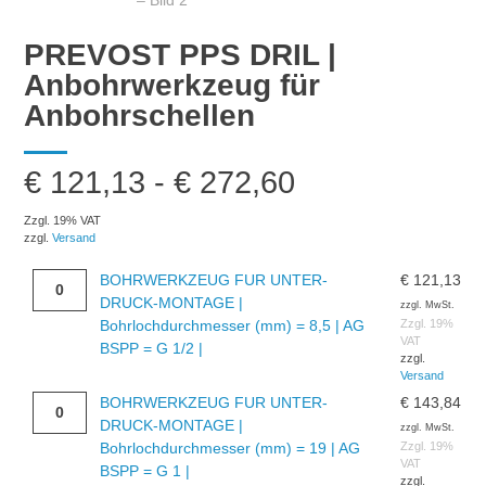
PREVOST PPS DRIL |
Anbohrwerkzeug für
Anbohrschellen
€
121,13
-
€
272,60
Zzgl. 19% VAT
zzgl.
Versand
BOHRWERKZEUG
BOHRWERKZEUG FUR UNTER-
€
121,13
FUR
DRUCK-MONTAGE |
zzgl. MwSt.
UNTER-
Bohrlochdurchmesser (mm) = 8,5 | AG
Zzgl. 19%
VAT
DRUCK-
BSPP = G 1/2 |
zzgl.
MONTAGE
Versand
|
BOHRWERKZEUG
BOHRWERKZEUG FUR UNTER-
€
143,84
Bohrlochdurchmesser
FUR
DRUCK-MONTAGE |
zzgl. MwSt.
(mm)
UNTER-
Bohrlochdurchmesser (mm) = 19 | AG
Zzgl. 19%
=
VAT
DRUCK-
BSPP = G 1 |
zzgl.
8,5