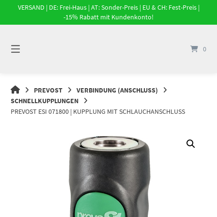
Springe
VERSAND | DE: Frei-Haus | AT: Sonder-Preis | EU & CH: Fest-Preis |
zum
-15% Rabatt mit Kundenkonto!
Inhalt
0
DRUCKLUFT-
PREVOST
VERBINDUNG (ANSCHLUSS)
ONLINE
SCHNELLKUPPLUNGEN
|
PREVOST ESI 071800 | KUPPLUNG MIT SCHLAUCHANSCHLUSS
DRUCKLUFTSYSTEME,
DRUCKLUFT-
ROHRSYSTEME,
DRUCKLUFTZUBEHÖR