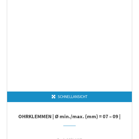
SCHNELLANSICHT
OHRKLEMMEN | Ø min./max. (mm) = 07 – 09 |