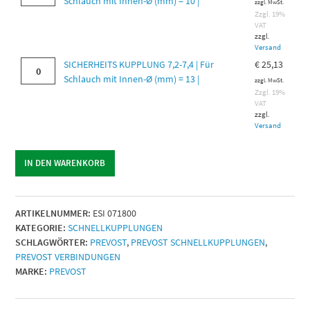
KUPPLUNG
Schlauch mit Innen-Ø (mm) = 10 |
8
zzgl. MwSt.
mit
7,2-
Zzgl. 19%
|
Innen-
VAT
7,4
Menge
zzgl.
Ø
|
Versand
(mm)
Für
SICHERHEITS
SICHERHEITS KUPPLUNG 7,2-7,4 | Für
€
25,13
=
Schlauch
KUPPLUNG
Schlauch mit Innen-Ø (mm) = 13 |
9
zzgl. MwSt.
mit
7,2-
Zzgl. 19%
|
Innen-
VAT
7,4
Menge
zzgl.
Ø
|
Versand
(mm)
Für
=
Schlauch
10
IN DEN WARENKORB
mit
|
Innen-
Menge
Ø
(mm)
ARTIKELNUMMER:
ESI 071800
=
KATEGORIE:
SCHNELLKUPPLUNGEN
13
SCHLAGWÖRTER:
PREVOST
,
PREVOST SCHNELLKUPPLUNGEN
,
|
PREVOST VERBINDUNGEN
Menge
MARKE:
PREVOST