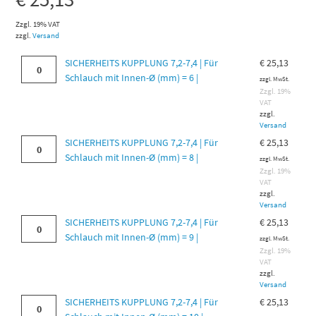
Zzgl. 19% VAT
zzgl.
Versand
SICHERHEITS
SICHERHEITS KUPPLUNG 7,2-7,4 | Für
€
25,13
KUPPLUNG
Schlauch mit Innen-Ø (mm) = 6 |
zzgl. MwSt.
7,2-
Zzgl. 19%
VAT
7,4
zzgl.
|
Versand
Für
SICHERHEITS
SICHERHEITS KUPPLUNG 7,2-7,4 | Für
€
25,13
Schlauch
KUPPLUNG
Schlauch mit Innen-Ø (mm) = 8 |
zzgl. MwSt.
mit
7,2-
Zzgl. 19%
Innen-
VAT
7,4
zzgl.
Ø
|
Versand
(mm)
Für
SICHERHEITS
SICHERHEITS KUPPLUNG 7,2-7,4 | Für
€
25,13
=
Schlauch
KUPPLUNG
Schlauch mit Innen-Ø (mm) = 9 |
6
zzgl. MwSt.
mit
7,2-
Zzgl. 19%
|
Innen-
VAT
7,4
Menge
zzgl.
Ø
|
Versand
(mm)
Für
SICHERHEITS
SICHERHEITS KUPPLUNG 7,2-7,4 | Für
€
25,13
=
Schlauch