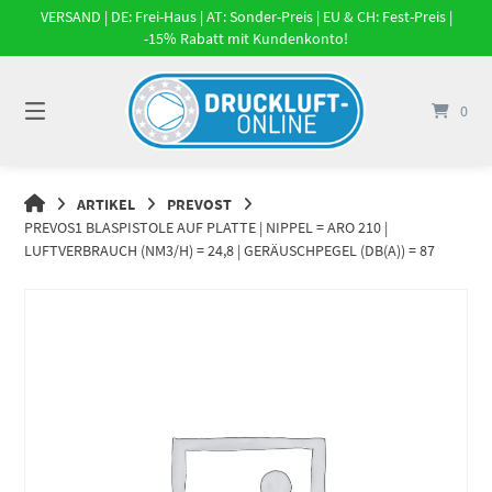
Springe
VERSAND | DE: Frei-Haus | AT: Sonder-Preis | EU & CH: Fest-Preis |
zum
-15% Rabatt mit Kundenkonto!
Inhalt
0
DRUCKLUFT-
ARTIKEL
PREVOST
ONLINE
PREVOS1 BLASPISTOLE AUF PLATTE | NIPPEL = ARO 210 |
|
LUFTVERBRAUCH (NM3/H) = 24,8 | GERÄUSCHPEGEL (DB(A)) = 87
DRUCKLUFTSYSTEME,
DRUCKLUFT-
ROHRSYSTEME,
DRUCKLUFTZUBEHÖR