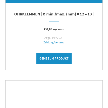
OHRKLEMMEN | Ø min./max. (mm) = 12 – 13 |
€
0,86
zzgl. MwSt.
Zzgl. 19% VAT
(Zahlung/Versand)
GEHE ZUM PRODUKT