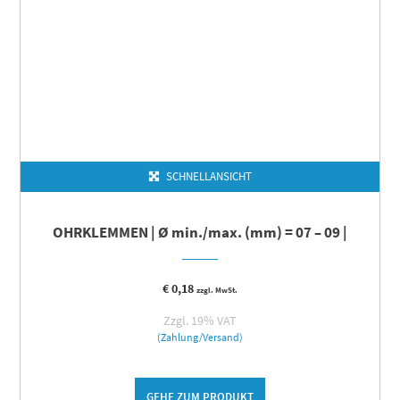
SCHNELLANSICHT
OHRKLEMMEN | Ø min./max. (mm) = 07 – 09 |
€
0,18
zzgl. MwSt.
Zzgl. 19% VAT
(Zahlung/Versand)
GEHE ZUM PRODUKT