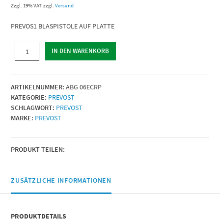
Zzgl. 19% VAT
zzgl.
Versand
PREVOS1 BLASPISTOLE AUF PLATTE
PREVOS1
IN DEN WARENKORB
BLASPISTOLE
AUF
PLATTE
ARTIKELNUMMER:
ABG 06ECRP
|
KATEGORIE:
PREVOST
Nippel
SCHLAGWORT:
PREVOST
=
MARKE:
PREVOST
ARO
210
|
Luftverbrauch
PRODUKT TEILEN:
(Nm3/h)
=
24,8
ZUSÄTZLICHE INFORMATIONEN
|
Geräuschpegel
(dB(A))
PRODUKTDETAILS