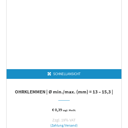
SCHNELLANSICHT
OHRKLEMMEN | Ø min./max. (mm) = 13 – 15,3 |
€
0,39
zzgl. MwSt.
Zzgl. 19% VAT
(Zahlung/Versand)