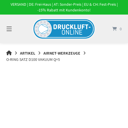
Springe
VERSAND | DE: Frei-Haus | AT: Sonder-Preis | EU & CH: Fest-Preis |
zum
-15% Rabatt mit Kundenkonto!
Inhalt
0
DRUCKLUFT-
ARTIKEL
AIRNET-WERKZEUGE
ONLINE
O-RING SATZ D100 VAKUUM Q=5
|
DRUCKLUFTSYSTEME,
DRUCKLUFT-
ROHRSYSTEME,
DRUCKLUFTZUBEHÖR