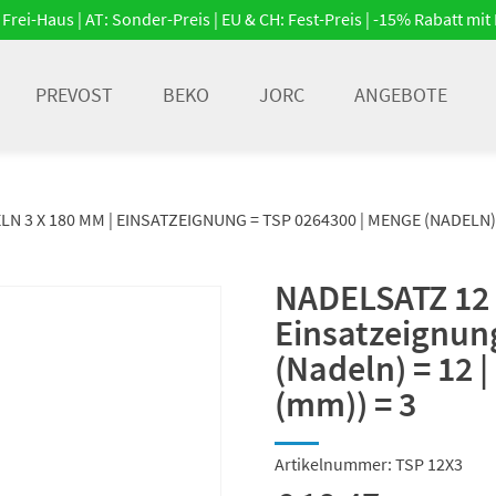
Frei-Haus | AT: Sonder-Preis | EU & CH: Fest-Preis | -15% Rabatt m
PREVOST
BEKO
JORC
ANGEBOTE
N 3 X 180 MM | EINSATZEIGNUNG = TSP 0264300 | MENGE (NADELN)
NADELSATZ 12 
Einsatzeignun
(Nadeln) = 12 
(mm)) = 3
Artikelnummer:
TSP 12X3