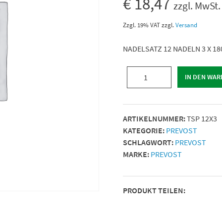
€
18,47
zzgl. MwSt.
Zzgl. 19% VAT
zzgl.
Versand
NADELSATZ 12 NADELN 3 X 1
NADELSATZ
IN DEN WA
12
NADELN
3
ARTIKELNUMMER:
TSP 12X3
X
KATEGORIE:
PREVOST
180
SCHLAGWORT:
PREVOST
MM
MARKE:
PREVOST
|
Einsatzeignung
=
PRODUKT TEILEN:
TSP
0264300
|