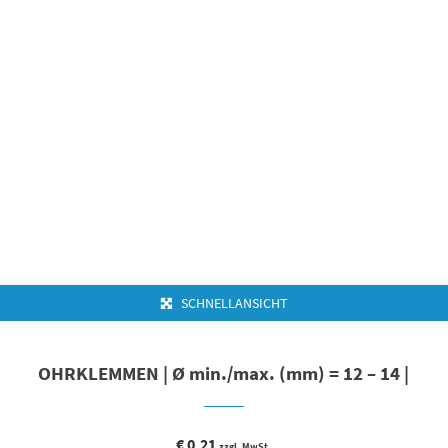
SCHNELLANSICHT
OHRKLEMMEN | Ø min./max. (mm) = 12 – 14 |
€
0,21
zzgl. MwSt.