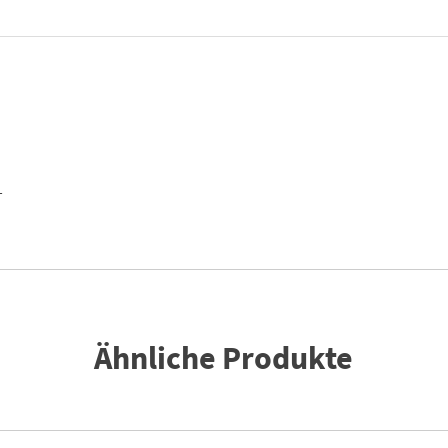
Menge
(Nadeln)
=
12
|
Durchmesser
(Nadeln
(mm))
T
=
3
Menge
Ähnliche Produkte