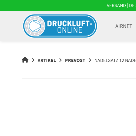
Springe
VERSAND | DE: 
zum
Inhalt
AIRNET
DRUCKLUFT-
ARTIKEL
PREVOST
NADELSATZ 12 NADEL
ONLINE
|
DRUCKLUFTSYSTEME,
DRUCKLUFT-
ROHRSYSTEME,
DRUCKLUFTZUBEHÖR