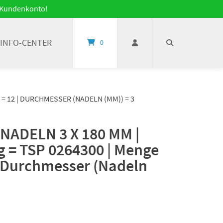
it Kundenkonto!
INFO-CENTER
0
 = 12 | DURCHMESSER (NADELN (MM)) = 3
NADELN 3 X 180 MM |
g = TSP 0264300 | Menge
| Durchmesser (Nadeln