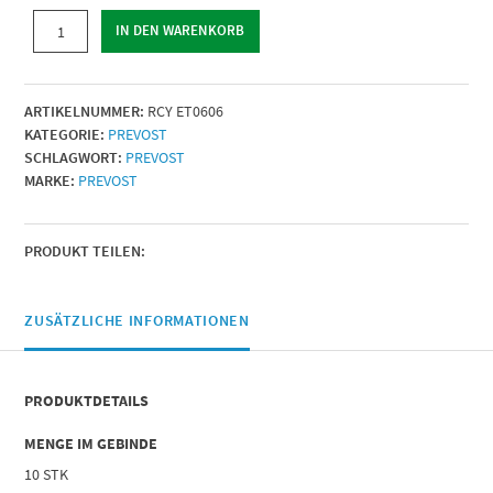
MIKRO
IN DEN WARENKORB
Y-
STÜCK
Für
ARTIKELNUMMER:
RCY ET0606
Schlauch
KATEGORIE:
PREVOST
mit
SCHLAGWORT:
PREVOST
Außen-
MARKE:
PREVOST
Ø
(mm)
=
6
PRODUKT TEILEN:
Menge
ZUSÄTZLICHE INFORMATIONEN
PRODUKTDETAILS
MENGE IM GEBINDE
10 STK