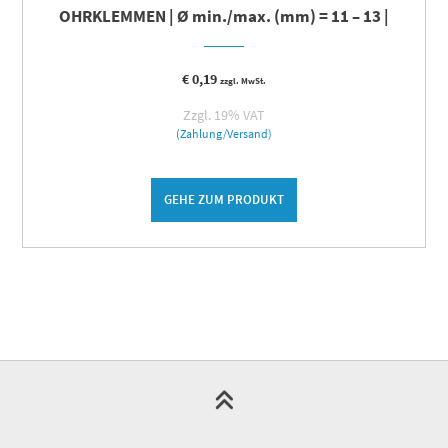
OHRKLEMMEN | Ø min./max. (mm) = 11 – 13 |
€
0,19
zzgl. MwSt.
Zzgl. 19% VAT
(Zahlung/Versand)
GEHE ZUM PRODUKT