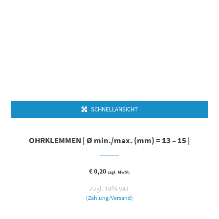
SCHNELLANSICHT
OHRKLEMMEN | Ø min./max. (mm) = 13 – 15 |
€
0,20
zzgl. MwSt.
Zzgl. 19% VAT
(Zahlung/Versand)