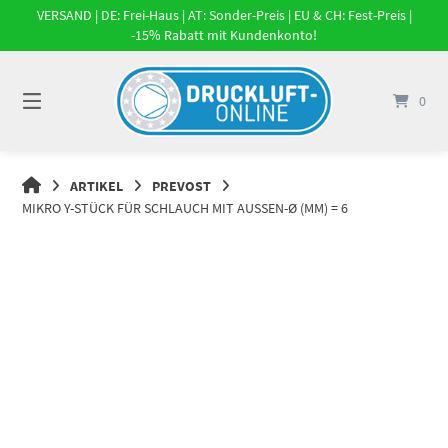
Springe
VERSAND | DE: Frei-Haus | AT: Sonder-Preis | EU & CH: Fest-Preis |
zum
-15% Rabatt mit Kundenkonto!
Inhalt
0
DRUCKLUFT-
ARTIKEL
PREVOST
ONLINE
MIKRO Y-STÜCK FÜR SCHLAUCH MIT AUSSEN-Ø (MM) = 6
|
DRUCKLUFTSYSTEME,
DRUCKLUFT-
ROHRSYSTEME,
DRUCKLUFTZUBEHÖR