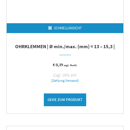
SCHNELLANSICHT
OHRKLEMMEN | Ø min./max. (mm) = 13 – 15,3 |
€
0,39
zzgl. MwSt.
Zzgl. 19% VAT
(Zahlung/Versand)
GEHE ZUM PRODUKT