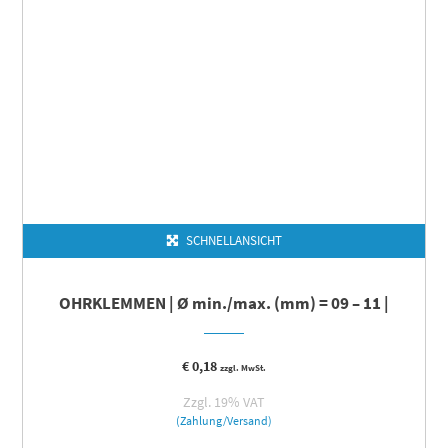
SCHNELLANSICHT
OHRKLEMMEN | Ø min./max. (mm) = 09 – 11 |
€
0,18
zzgl. MwSt.
Zzgl. 19% VAT
(Zahlung/Versand)