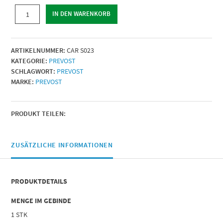
LACKIERPISTOLE
IN DEN WARENKORB
|
Ø
Düse
ARTIKELNUMMER:
CAR S023
(mm)
KATEGORIE:
PREVOST
=
SCHLAGWORT:
PREVOST
2
MARKE:
PREVOST
|
Menge
PRODUKT TEILEN:
ZUSÄTZLICHE INFORMATIONEN
PRODUKTDETAILS
MENGE IM GEBINDE
1 STK