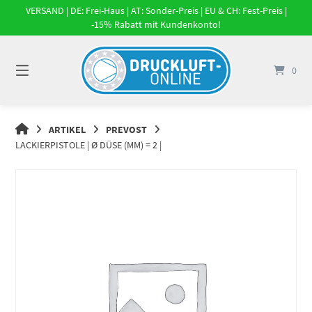
Springe
VERSAND | DE: Frei-Haus | AT: Sonder-Preis | EU & CH: Fest-Preis |
zum
-15% Rabatt mit Kundenkonto!
Inhalt
0
DRUCKLUFT-
ARTIKEL
PREVOST
ONLINE
LACKIERPISTOLE | Ø DÜSE (MM) = 2 |
|
DRUCKLUFTSYSTEME,
DRUCKLUFT-
ROHRSYSTEME,
DRUCKLUFTZUBEHÖR