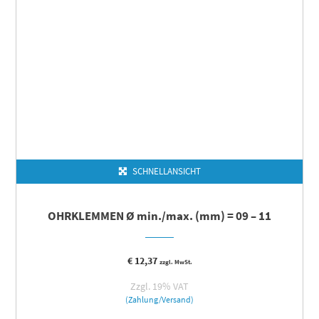
SCHNELLANSICHT
OHRKLEMMEN Ø min./max. (mm) = 09 – 11
€
12,37
zzgl. MwSt.
Zzgl. 19% VAT
(Zahlung/Versand)