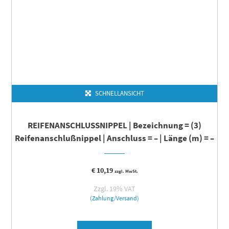
SCHNELLANSICHT
REIFENANSCHLUSSNIPPEL | Bezeichnung = (3)
Reifenanschlußnippel | Anschluss = – | Länge (m) = –
€
10,19
zzgl. MwSt.
Zzgl. 19% VAT
(Zahlung/Versand)