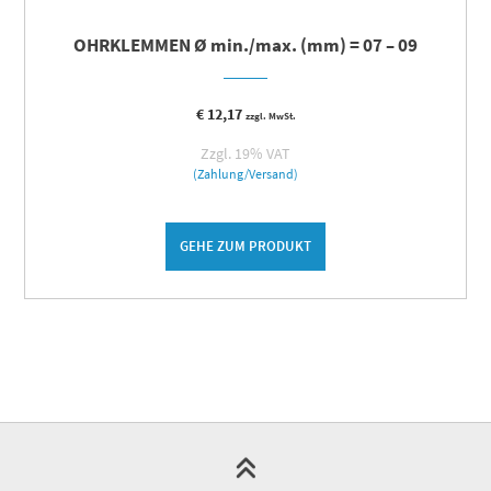
OHRKLEMMEN Ø min./max. (mm) = 07 – 09
€
12,17
zzgl. MwSt.
Zzgl. 19% VAT
(Zahlung/Versand)
GEHE ZUM PRODUKT