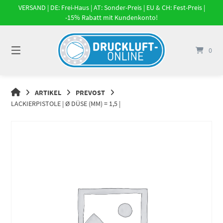
Springe
VERSAND | DE: Frei-Haus | AT: Sonder-Preis | EU & CH: Fest-Preis |
zum
-15% Rabatt mit Kundenkonto!
Inhalt
0
DRUCKLUFT-
ARTIKEL
PREVOST
ONLINE
LACKIERPISTOLE | Ø DÜSE (MM) = 1,5 |
|
DRUCKLUFTSYSTEME,
DRUCKLUFT-
ROHRSYSTEME,
DRUCKLUFTZUBEHÖR