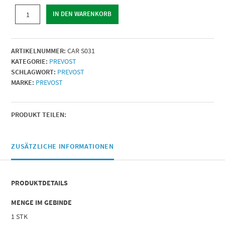
LACKIERPISTOLE
IN DEN WARENKORB
|
Ø
Düse
ARTIKELNUMMER:
CAR S031
(mm)
KATEGORIE:
PREVOST
=
SCHLAGWORT:
PREVOST
1,5
MARKE:
PREVOST
|
Menge
PRODUKT TEILEN:
ZUSÄTZLICHE INFORMATIONEN
PRODUKTDETAILS
MENGE IM GEBINDE
1 STK