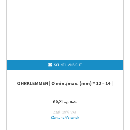
SCHNELLANSICHT
OHRKLEMMEN | Ø min./max. (mm) = 12 – 14 |
€
0,21
zzgl. MwSt.
Zzgl. 19% VAT
(Zahlung/Versand)