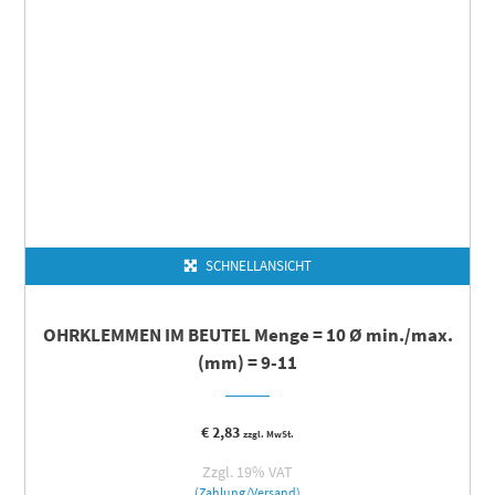
SCHNELLANSICHT
OHRKLEMMEN IM BEUTEL Menge = 10 Ø min./max.
(mm) = 9-11
€
2,83
zzgl. MwSt.
Zzgl. 19% VAT
(Zahlung/Versand)