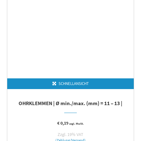
SCHNELLANSICHT
OHRKLEMMEN | Ø min./max. (mm) = 11 – 13 |
€
0,19
zzgl. MwSt.
Zzgl. 19% VAT
(Zahlung/Versand)