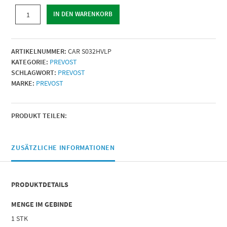
LACKIERPISTOLE
IN DEN WARENKORB
|
Ø
Düse
ARTIKELNUMMER:
CAR S032HVLP
(mm)
KATEGORIE:
PREVOST
=
SCHLAGWORT:
PREVOST
1,4
MARKE:
PREVOST
|
Menge
PRODUKT TEILEN:
ZUSÄTZLICHE INFORMATIONEN
PRODUKTDETAILS
MENGE IM GEBINDE
1 STK