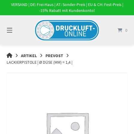
Springe
VERSAND | DE: Frei-Haus | AT: Sonder-Preis | EU & CH: Fest-Preis |
zum
-15% Rabatt mit Kundenkonto!
Inhalt
0
DRUCKLUFT-
ARTIKEL
PREVOST
ONLINE
LACKIERPISTOLE | Ø DÜSE (MM) = 1,4 |
|
DRUCKLUFTSYSTEME,
DRUCKLUFT-
ROHRSYSTEME,
DRUCKLUFTZUBEHÖR