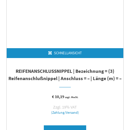
SCHNELLANSICHT
REIFENANSCHLUSSNIPPEL | Bezeichnung = (3)
Reifenanschlußnippel | Anschluss = – | Länge (m) = –
€
10,19
zzgl. MwSt.
Zzgl. 19% VAT
(Zahlung/Versand)