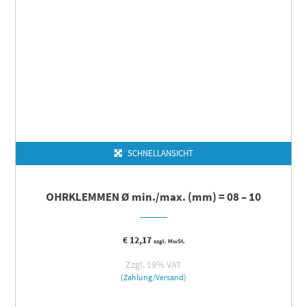
SCHNELLANSICHT
OHRKLEMMEN Ø min./max. (mm) = 08 – 10
€
12,17
zzgl. MwSt.
Zzgl. 19% VAT
(Zahlung/Versand)