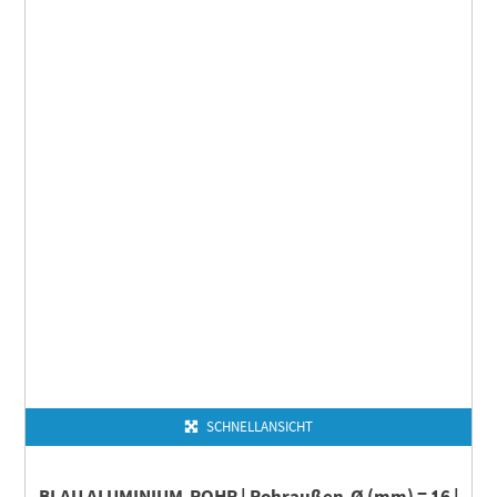
SCHNELLANSICHT
BLAU ALUMINIUM-ROHR | Rohraußen-Ø (mm) = 16 |