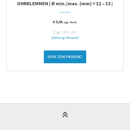
OHRKLEMMEN | Ø min./max. (mm) = 12 – 13 |
€
0,86
zzgl. MwSt.
Zzgl. 19% VAT
(Zahlung/Versand)
GEHE ZUM PRODUKT