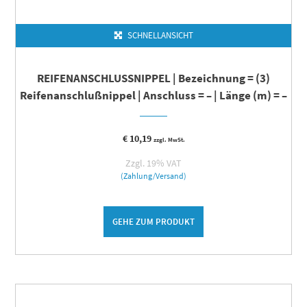
SCHNELLANSICHT
REIFENANSCHLUSSNIPPEL | Bezeichnung = (3)
Reifenanschlußnippel | Anschluss = – | Länge (m) = –
€
10,19
zzgl. MwSt.
Zzgl. 19% VAT
(Zahlung/Versand)
GEHE ZUM PRODUKT