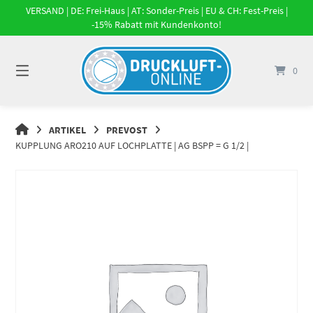
Springe
VERSAND | DE: Frei-Haus | AT: Sonder-Preis | EU & CH: Fest-Preis |
zum
-15% Rabatt mit Kundenkonto!
Inhalt
0
DRUCKLUFT-
ARTIKEL
PREVOST
ONLINE
KUPPLUNG ARO210 AUF LOCHPLATTE | AG BSPP = G 1/2 |
|
DRUCKLUFTSYSTEME,
DRUCKLUFT-
ROHRSYSTEME,
DRUCKLUFTZUBEHÖR