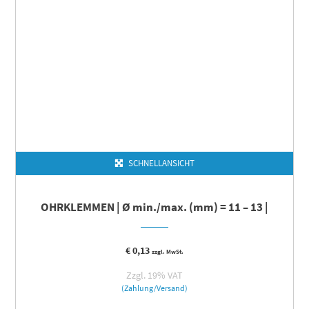
SCHNELLANSICHT
OHRKLEMMEN | Ø min./max. (mm) = 11 – 13 |
€
0,13
zzgl. MwSt.
Zzgl. 19% VAT
(Zahlung/Versand)