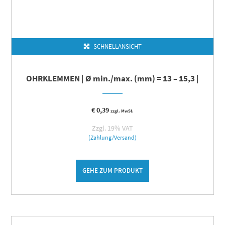
SCHNELLANSICHT
OHRKLEMMEN | Ø min./max. (mm) = 13 – 15,3 |
€
0,39
zzgl. MwSt.
Zzgl. 19% VAT
(Zahlung/Versand)
GEHE ZUM PRODUKT