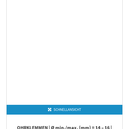
SCHNELLANSICHT
OHRKLEMMEN | Ø min./max. (mm) = 14 – 16 |