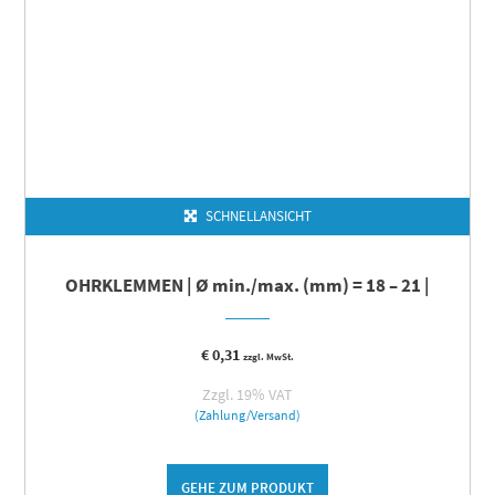
SCHNELLANSICHT
OHRKLEMMEN | Ø min./max. (mm) = 18 – 21 |
€
0,31
zzgl. MwSt.
Zzgl. 19% VAT
(Zahlung/Versand)
GEHE ZUM PRODUKT