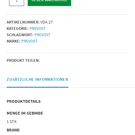
|
IG
BSPP
ARTIKELNUMMER:
VDA 27
=
KATEGORIE:
PREVOST
G
SCHLAGWORT:
PREVOST
3/4
MARKE:
PREVOST
|
Menge
PRODUKT TEILEN:
ZUSÄTZLICHE INFORMATIONEN
PRODUKTDETAILS
MENGE IM GEBINDE
1 STK
BRAND