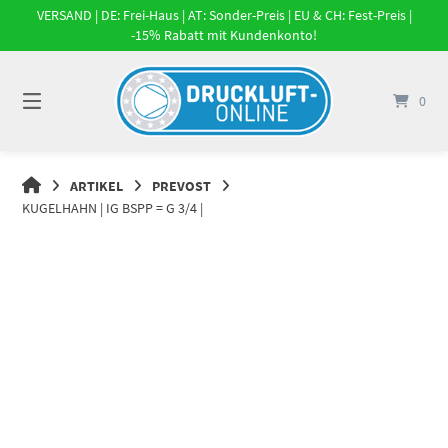
Springe
VERSAND | DE: Frei-Haus | AT: Sonder-Preis | EU & CH: Fest-Preis |
zum
-15% Rabatt mit Kundenkonto!
Inhalt
0
DRUCKLUFT-
ARTIKEL
PREVOST
ONLINE
KUGELHAHN | IG BSPP = G 3/4 |
|
DRUCKLUFTSYSTEME,
DRUCKLUFT-
ROHRSYSTEME,
DRUCKLUFTZUBEHÖR