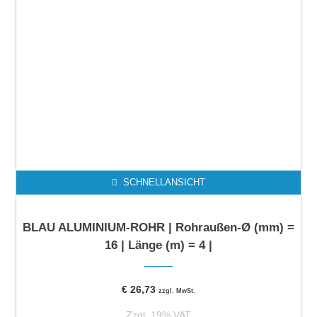
SCHNELLANSICHT
BLAU ALUMINIUM-ROHR | Rohraußen-Ø (mm) =
16 | Länge (m) = 4 |
€
26,73
zzgl. MwSt.
Zzgl. 19% VAT