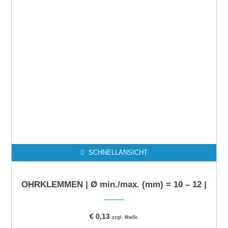
SCHNELLANSICHT
OHRKLEMMEN | Ø min./max. (mm) = 10 – 12 |
€
0,13
zzgl. MwSt.