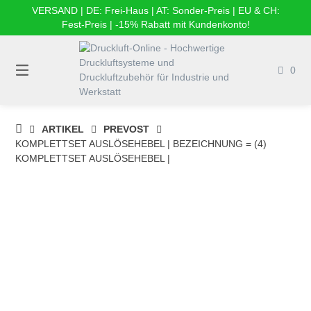
Springe
VERSAND | DE: Frei-Haus | AT: Sonder-Preis | EU & CH:
zum
Fest-Preis | -15% Rabatt mit Kundenkonto!
Inhalt
0
DRUCKLUFT-
ARTIKEL
PREVOST
ONLINE
KOMPLETTSET AUSLÖSEHEBEL | BEZEICHNUNG = (4)
|
KOMPLETTSET AUSLÖSEHEBEL |
DRUCKLUFTSYSTEME,
DRUCKLUFT-
ROHRSYSTEME,
DRUCKLUFTZUBEHÖR