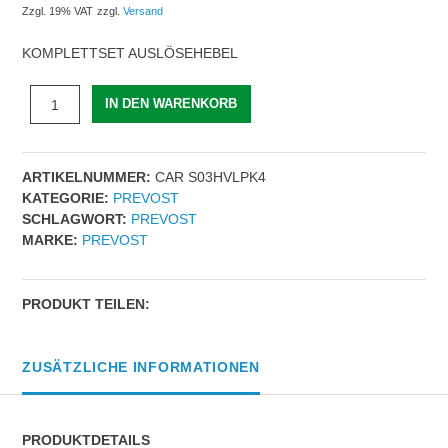
Zzgl. 19% VAT
zzgl.
Versand
KOMPLETTSET AUSLÖSEHEBEL
KOMPLETTSET
IN DEN WARENKORB
AUSLÖSEHEBEL
|
Bezeichnung
ARTIKELNUMMER:
CAR S03HVLPK4
=
KATEGORIE:
PREVOST
(4)
SCHLAGWORT:
PREVOST
Komplettset
MARKE:
PREVOST
Auslösehebel
|
Menge
PRODUKT TEILEN:
ZUSÄTZLICHE INFORMATIONEN
PRODUKTDETAILS