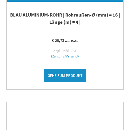
BLAU ALUMINIUM-ROHR | Rohraußen-Ø (mm) = 16 |
Länge (m) = 4 |
€
26,73
zzgl. MwSt.
Zzgl. 19% VAT
(Zahlung/Versand)
GEHE ZUM PRODUKT