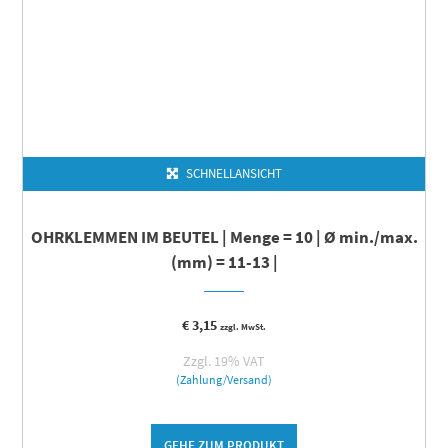
SCHNELLANSICHT
OHRKLEMMEN IM BEUTEL | Menge = 10 | Ø min./max.
(mm) = 11-13 |
€
3,15
zzgl. MwSt.
Zzgl. 19% VAT
(Zahlung/Versand)
GEHE ZUM PRODUKT