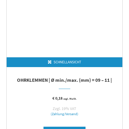
SCHNELLANSICHT
OHRKLEMMEN | Ø min./max. (mm) = 09 – 11 |
€
0,18
zzgl. MwSt.
Zzgl. 19% VAT
(Zahlung/Versand)