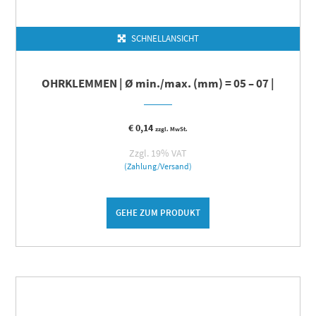
SCHNELLANSICHT
OHRKLEMMEN | Ø min./max. (mm) = 05 – 07 |
€
0,14
zzgl. MwSt.
Zzgl. 19% VAT
(Zahlung/Versand)
GEHE ZUM PRODUKT