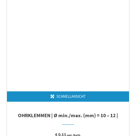
SCHNELLANSICHT
OHRKLEMMEN | Ø min./max. (mm) = 10 – 12 |
€
0,13
zzgl. MwSt.