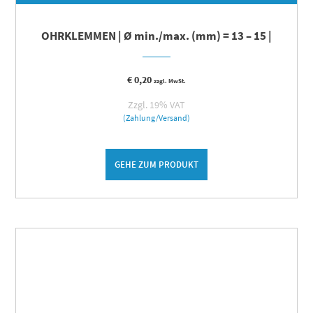
OHRKLEMMEN | Ø min./max. (mm) = 13 – 15 |
€
0,20
zzgl. MwSt.
Zzgl. 19% VAT
(Zahlung/Versand)
GEHE ZUM PRODUKT