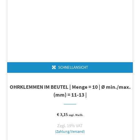
SCHNELLANSICHT
OHRKLEMMEN IM BEUTEL | Menge = 10 | Ø min./max.
(mm) = 11-13 |
€
3,15
zzgl. MwSt.
Zzgl. 19% VAT
(Zahlung/Versand)