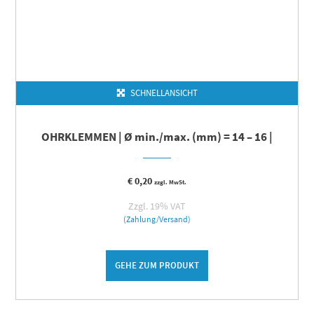
SCHNELLANSICHT
OHRKLEMMEN | Ø min./max. (mm) = 14 – 16 |
€
0,20
zzgl. MwSt.
Zzgl. 19% VAT
(Zahlung/Versand)
GEHE ZUM PRODUKT