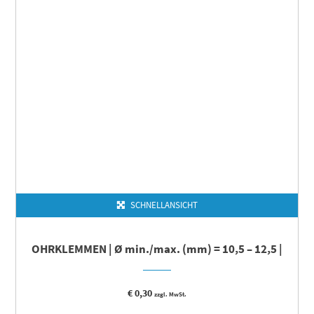
SCHNELLANSICHT
OHRKLEMMEN | Ø min./max. (mm) = 10,5 – 12,5 |
€
0,30
zzgl. MwSt.