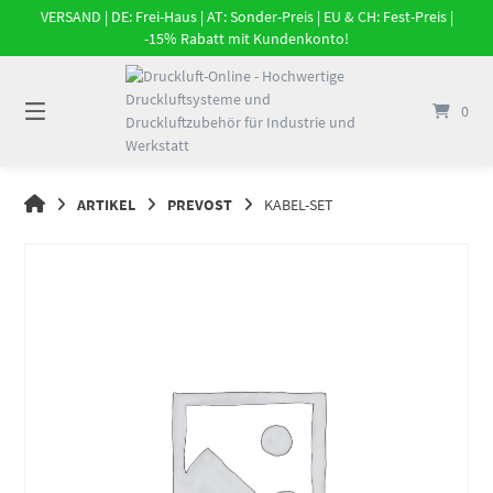
Springe
VERSAND | DE: Frei-Haus | AT: Sonder-Preis | EU & CH: Fest-Preis |
zum
-15% Rabatt mit Kundenkonto!
Inhalt
0
DRUCKLUFT-
ARTIKEL
PREVOST
KABEL-SET
ONLINE
|
DRUCKLUFTSYSTEME,
DRUCKLUFT-
ROHRSYSTEME,
DRUCKLUFTZUBEHÖR