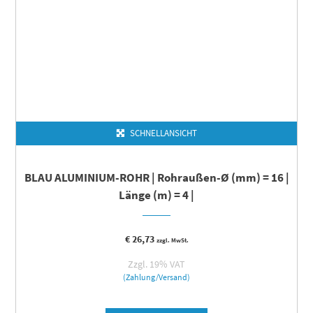
SCHNELLANSICHT
BLAU ALUMINIUM-ROHR | Rohraußen-Ø (mm) = 16 |
Länge (m) = 4 |
€
26,73
zzgl. MwSt.
Zzgl. 19% VAT
(Zahlung/Versand)