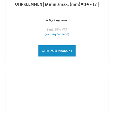
OHRKLEMMEN | Ø min./max. (mm) = 14 – 17 |
€
0,28
zzgl. MwSt.
Zzgl. 19% VAT
(Zahlung/Versand)
GEHE ZUM PRODUKT