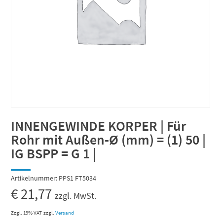
INNENGEWINDE KORPER | Für
Rohr mit Außen-Ø (mm) = (1) 50 |
IG BSPP = G 1 |
Artikelnummer:
PPS1 FT5034
€
21,77
zzgl. MwSt.
Zzgl. 19% VAT
zzgl.
Versand