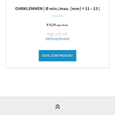
OHRKLEMMEN | Ø min./max. (mm) = 11 – 13 |
€
0,19
zzgl. MwSt.
Zzgl. 19% VAT
(Zahlung/Versand)
GEHE ZUM PRODUKT