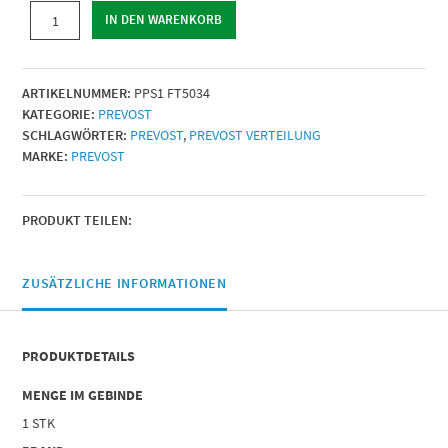
INNENGEWINDE
IN DEN WARENKORB
KORPER
|
Für
ARTIKELNUMMER:
PPS1 FT5034
Rohr
KATEGORIE:
PREVOST
mit
SCHLAGWÖRTER:
PREVOST
,
PREVOST VERTEILUNG
Außen-
MARKE:
PREVOST
Ø
(mm)
=
(1)
PRODUKT TEILEN:
50
|
IG
ZUSÄTZLICHE INFORMATIONEN
BSPP
=
G
PRODUKTDETAILS
1
|
MENGE IM GEBINDE
Menge
1 STK