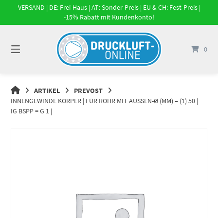
Springe
VERSAND | DE: Frei-Haus | AT: Sonder-Preis | EU & CH: Fest-Preis |
zum
-15% Rabatt mit Kundenkonto!
Inhalt
0
DRUCKLUFT-
ARTIKEL
PREVOST
ONLINE
INNENGEWINDE KORPER | FÜR ROHR MIT AUSSEN-Ø (MM) = (1) 50 | I
|
G BSPP = G 1 |
DRUCKLUFTSYSTEME,
DRUCKLUFT-
ROHRSYSTEME,
DRUCKLUFTZUBEHÖR